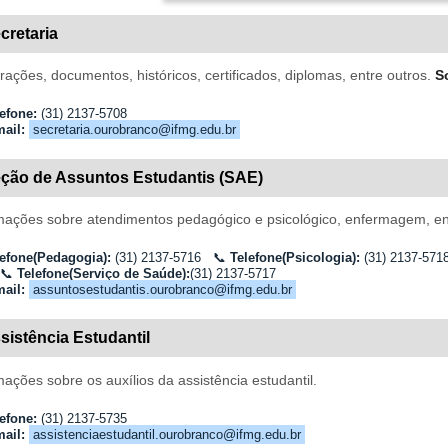
cretaria
rações, documentos, históricos, certificados, diplomas, entre outros.
S
efone:
(31) 2137-5708
ail:
secretaria.ourobranco@ifmg.edu.br
ção de Assuntos Estudantis (SAE)
mações sobre atendimentos pedagógico e psicológico, enfermagem, ent
lefone(Pedagogia):
(31)
2137
-5716
📞
Telefone(Psicologia):
(31)
2137
-57
📞
Telefone(Serviço de Saúde):
(31) 2137-5717
ail:
assuntosestudantis.ourobranco@ifmg.edu.br
sistência Estudantil
mações sobre os auxílios da assistência estudantil.
efone:
(31) 2137-5735
ail:
assistenciaestudantil.ourobranco@ifmg.edu.br