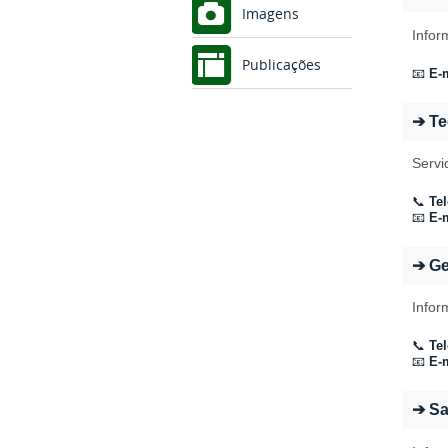
Imagens
Infor
Publicações
📧
E-m
➔ Te
Servi
📞
Tel
📧
E-m
➔ Ge
Infor
📞
Tel
📧
E-m
➔ S