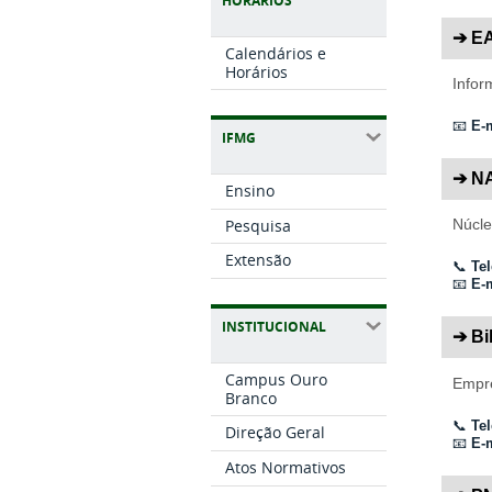
HORÁRIOS
➔ E
Calendários e
Horários
Infor
📧
E-m
IFMG
➔ N
Ensino
Pesquisa
Núcle
Extensão
📞
Tel
📧
E-m
INSTITUCIONAL
➔ Bi
Campus Ouro
Empré
Branco
📞
Tel
Direção Geral
📧
E-m
Atos Normativos