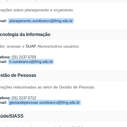
mações sobre planejamento e orçamento.
ail:
planejamento.ourobranco@ifmg.edu.br
cnologia da Informação
dor, acessar o
SUAP
. Alunos/outros usuários:
efone:
(31) 2137-5703
ail:
ti.ourobranco@ifmg.edu.br
stão de Pessoas
mações relacionadas ao setor de Gestão de Pessoas.
efone:
(31) 2137-5712
ail:
gestaodepessoas.ourobranco@ifmg.edu.br
aúde/SIASS