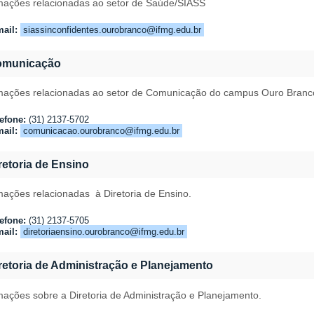
mações relacionadas ao setor de Saúde/SIASS
ail:
siassinconfidentes.ourobranco@ifmg.edu.br
omunicação
mações relacionadas ao setor de Comunicação do campus Ouro Branc
efone:
(31) 2137-5702
ail:
comunicacao.ourobranco@ifmg.edu.br
retoria de Ensino
mações relacionadas
à Diretoria de Ensino
.
efone:
(31) 2137-
5705
ail:
diretoriaensino.ourobranco@ifmg.edu.br
retoria de Administração e Planejamento
mações sobre a Diretoria de Administração e Planejamento
.