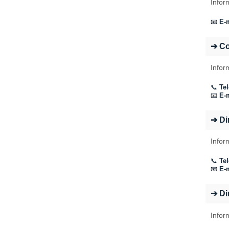
Infor
📧
E-m
➔ C
Infor
📞
Tel
📧
E-m
➔ Di
Infor
📞
Tel
📧
E-m
➔ Di
Infor