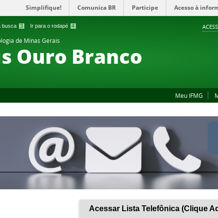
Simplifique!
Comunica BR
Participe
Acesso à infor
 a busca
3
Ir para o rodapé
4
ACESS
ologia de Minas Gerais
s Ouro Branco
Meu IFMG
M
Acessar Lista Telefônica (Clique A