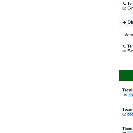
📞
Tel
📧
E-m
➔ Di
Infor
📞
Tel
📧
E-m
Técni
📧
co
Técni
📧
coo
Técni