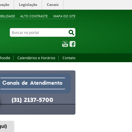
mação
Legislação
Canais
IBILIDADE
ALTO CONTRASTE
MAPA DO SITE
Buscar no portal
Buscar no portal
YouTube
Facebook
oodle
Calendários e Horários
Contato
qui)