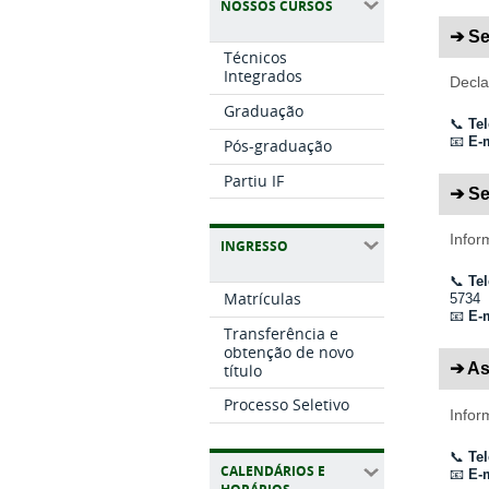
NOSSOS CURSOS
➔ Se
Técnicos
Integrados
Decla
Graduação
📞
Tel
📧
E-m
Pós-graduação
Partiu IF
➔ Se
Infor
INGRESSO
📞
Te
Matrículas
5734
📧
E-m
Transferência e
obtenção de novo
➔ As
título
Processo Seletivo
Infor
📞
Tel
CALENDÁRIOS E
📧
E-m