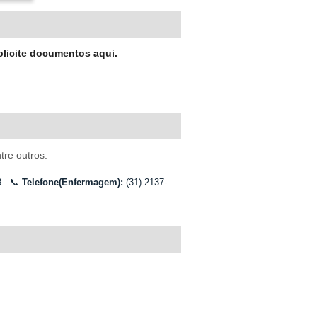
olicite documentos aqui.
re outros.
18
📞
Telefone(Enfermagem):
(31) 2137-