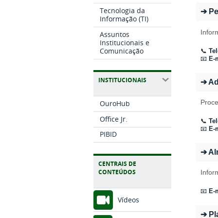
Tecnologia da
➔ Pe
Informação (TI)
Infor
Assuntos
Institucionais e
Comunicação
📞
Tel
📧
E-m
INSTITUCIONAIS
➔ Ad
Proce
OuroHub
Office Jr.
📞
Tel
📧
E-m
PIBID
➔ Al
CENTRAIS DE
CONTEÚDOS
Infor
📧
E-m
Vídeos
➔ Pl