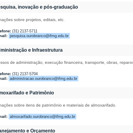
squisa, inovação e pós-graduação
mações sobre projetos, editais, etc.
efone:
(31) 2137-5711
ail:
pesquisa.ourobranco@ifmg.edu.br
ministração e Infraestrutura
ssos de administração, execução financeira, transporte, obras, repar
efone:
(31) 2137-5704
ail:
administracao.ourobranco@ifmg.edu.br
moxarifado e Patrimônio
mações sobre itens de patrimônio e materiais de almoxarifado.
ail:
almoxarifado.ourobranco@ifmg.edu.br
anejamento e Orçamento