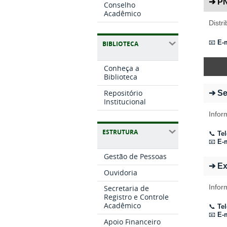
➔ P
Conselho
Acadêmico
Distr
📧
E-m
BIBLIOTECA
Conheça a
Biblioteca
Repositório
➔ Se
Institucional
Infor
ESTRUTURA
📞
Tel
📧
E-m
Gestão de Pessoas
➔ Ex
Ouvidoria
Infor
Secretaria de
Registro e Controle
Acadêmico
📞
Tel
📧
E-m
Apoio Financeiro