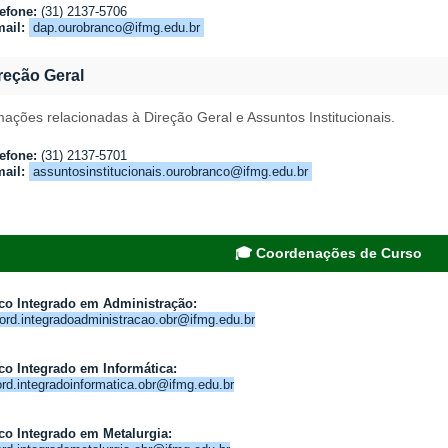
efone:
(31) 2137-5706
ail:
dap.ourobranco@ifmg.edu.br
reção Geral
mações relacionadas à Direção Geral e Assuntos Institucionais.
efone:
(31) 2137-5701
ail:
assuntosinstitucionais.ourobranco@ifmg.edu.br
🎓 Coordenações de Curso
co Integrado em Administração:
ord.integradoadministracao.obr@ifmg.edu.br
co Integrado em Informática:
rd.integradoinformatica.obr@ifmg.edu.br
co Integrado em Metalurgia: