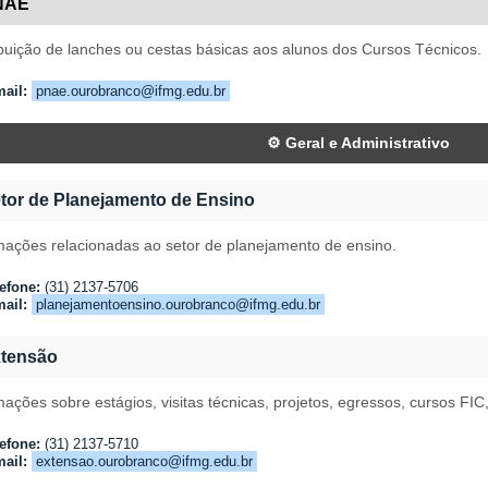
NAE
ibuição de lanches ou cestas básicas aos alunos dos Cursos Técnicos.
ail:
pnae.ourobranco@ifmg.edu.br
⚙️ Geral e Administrativo
tor de Planejamento de Ensino
mações relacionadas ao setor de planejamento de ensino.
efone:
(31) 2137-5706
ail:
planejamentoensino.ourobranco@ifmg.edu.br
tensão
mações sobre estágios, visitas técnicas, projetos, egressos, cursos FIC,
efone:
(31) 2137-5710
ail:
extensao.ourobranco@ifmg.edu.br