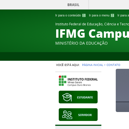
BRASIL
Ir para o conteúdo
1
Ir para o menu
2
Ir para
Instituto Federal de Educação, Ciência e Tecn
IFMG Campu
MINISTÉRIO DA EDUCAÇÃO
VOCÊ ESTÁ AQUI:
PÁGINA INICIAL
>
CONTATO