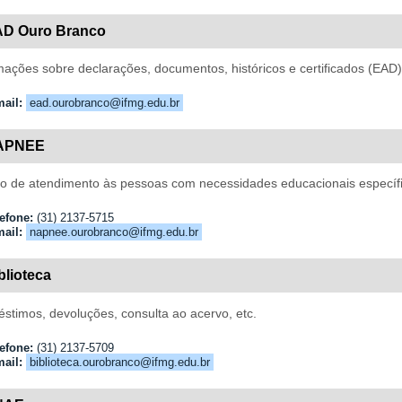
AD Ouro Branco
mações sobre declarações, documentos, históricos e certificados (EAD)
ail:
ead.ourobranco@ifmg.edu.br
APNEE
o de atendimento às pessoas com necessidades educacionais específi
efone:
(31) 2137-5715
ail:
napnee.ourobranco@ifmg.edu.br
blioteca
stimos, devoluções, consulta ao acervo, etc.
efone:
(31) 2137-5709
ail:
biblioteca.ourobranco@ifmg.edu.br