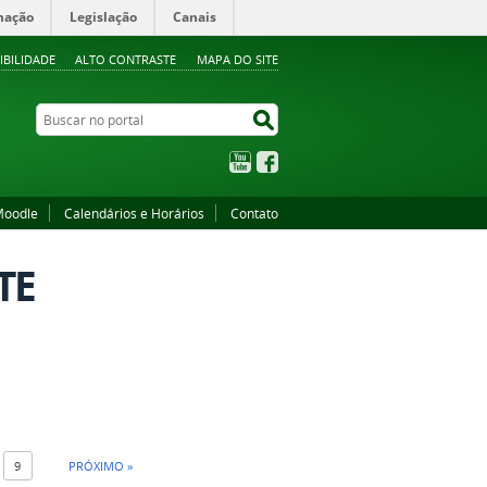
mação
Legislação
Canais
IBILIDADE
ALTO CONTRASTE
MAPA DO SITE
Buscar no portal
Buscar no portal
YouTube
Facebook
oodle
Calendários e Horários
Contato
TE
9
PRÓXIMO »