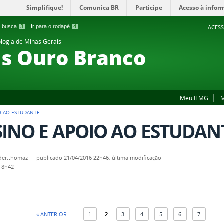
Simplifique!
Comunica BR
Participe
Acesso à infor
 a busca
3
Ir para o rodapé
4
ACESS
ologia de Minas Gerais
s Ouro Branco
Meu IFMG
M
O AO ESTUDANTE
INO E APOIO AO ESTUDAN
der.thomaz
—
publicado
21/04/2016 22h46,
última modificação
 18h42
« ANTERIOR
1
2
3
4
5
6
7
...