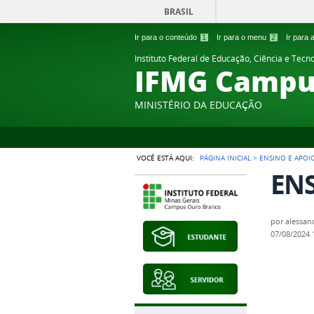
BRASIL
Ir para o conteúdo
1
Ir para o menu
2
Ir para
Instituto Federal de Educação, Ciência e Tecn
IFMG Campu
MINISTÉRIO DA EDUCAÇÃO
VOCÊ ESTÁ AQUI:
PÁGINA INICIAL
>
ENSINO E APOI
ENS
por
alessan
07/08/2024