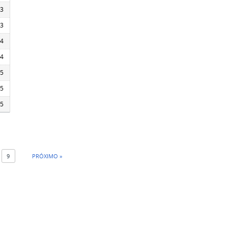
53
53
54
14
15
15
35
9
PRÓXIMO »