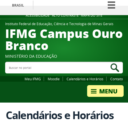
BRASIL
Simplifique!
ACESSIBILIDADE
ALTO CONTRASTE
MAPA DO SITE
Comunica BR
Instituto Federal de Educação, Ciência e Tecnologia de Minas Gerais
IFMG Campus Ouro
Participe
Branco
Acesso à informação
Legislação
MINISTÉRIO DA EDUCAÇÃO
Canais
Buscar no portal
Bus
Meu IFMG
Moodle
Calendários e Horários
Contato
Calendários e Horários