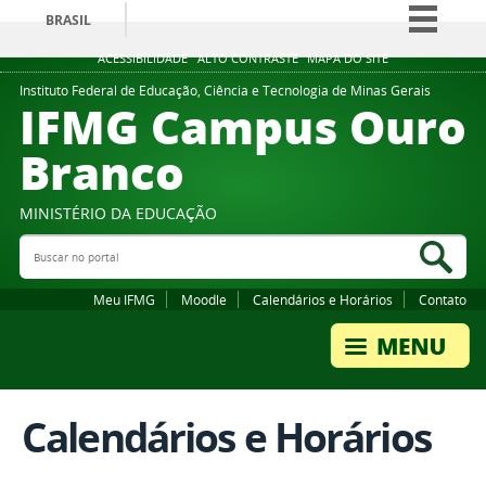
BRASIL
Simplifique!
ACESSIBILIDADE
ALTO CONTRASTE
MAPA DO SITE
Comunica BR
Instituto Federal de Educação, Ciência e Tecnologia de Minas Gerais
IFMG Campus Ouro
Participe
Branco
Acesso à informação
Legislação
MINISTÉRIO DA EDUCAÇÃO
Canais
Buscar no portal
Bus
Meu IFMG
Moodle
Calendários e Horários
Contato
Calendários e Horários