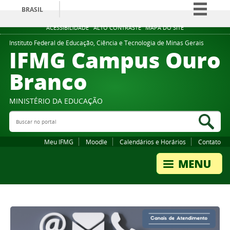
BRASIL
Simplifique!
ACESSIBILIDADE
ALTO CONTRASTE
MAPA DO SITE
Comunica BR
Instituto Federal de Educação, Ciência e Tecnologia de Minas Gerais
IFMG Campus Ouro
Participe
Branco
Acesso à informação
Legislação
MINISTÉRIO DA EDUCAÇÃO
Canais
Buscar no portal
Bus
Meu IFMG
Moodle
Calendários e Horários
Contato