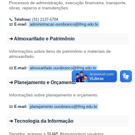
Processos de administração, execução financeira, transporte,
obras, reparos e manutenções.
📞
Telefone:
(31) 2137-5704
📧
E-mail:
administracao.ourobranco@ifmg.edu.br
➔ Almoxarifado e Patrimônio
Informações sobre itens de patrimônio e materiais de
almoxarifado.
📧
E-mail:
almoxarifado.ourobranco@ifmg.edu.br
➔ Planejamento e Orçamento
Informações sobre planejamento e orçamento.
📧
E-mail:
planejamento.ourobranco@ifmg.edu.br
➔ Tecnologia da Informação
Servidor, acessar o
SUAP
. Alunos/outros usuários: