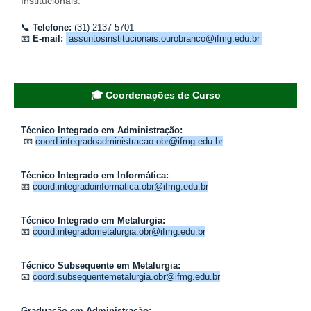
Institucionais.
📞
Telefone:
(31) 2137-5701
📧
E-mail:
assuntosinstitucionais.ourobranco@ifmg.edu.br
🎓 Coordenações de Curso
Técnico Integrado em Administração:
📧
coord.integradoadministracao.obr@ifmg.edu.br
Técnico Integrado em Informática:
📧
coord.integradoinformatica.obr@ifmg.edu.br
Técnico Integrado em Metalurgia:
📧
coord.integradometalurgia.obr@ifmg.edu.br
Técnico Subsequente em Metalurgia:
📧
coord.subsequentemetalurgia.obr@ifmg.edu.br
Graduação em Administração: