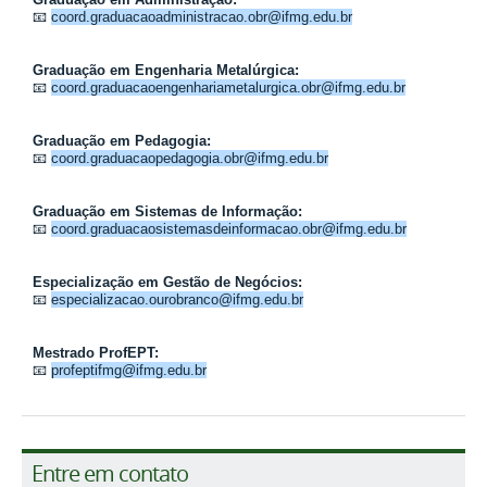
📧
coord.graduacaoadministracao.obr@ifmg.edu.br
Graduação em Engenharia Metalúrgica:
📧
coord.graduacaoengenhariametalurgica.obr@ifmg.edu.br
Graduação em Pedagogia:
📧
coord.graduacaopedagogia.obr@ifmg.edu.br
Graduação em Sistemas de Informação:
📧
coord.graduacaosistemasdeinformacao.obr@ifmg.edu.br
Especialização em Gestão de Negócios:
📧
especializacao.ourobranco@ifmg.edu.br
Mestrado ProfEPT:
📧
profeptifmg@ifmg.edu.br
Entre em contato