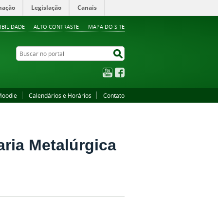
mação
Legislação
Canais
IBILIDADE
ALTO CONTRASTE
MAPA DO SITE
Buscar no portal
Buscar no portal
YouTube
Facebook
oodle
Calendários e Horários
Contato
ria Metalúrgica