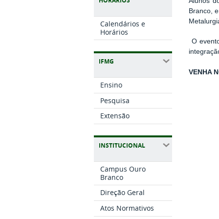
HORÁRIOS
Alunos
d
Branco, 
Metalurgi
Calendários e
Horários
O even
integraçã
IFMG
VENHA N
Ensino
Pesquisa
Extensão
INSTITUCIONAL
Campus Ouro
Branco
Direção Geral
Atos Normativos