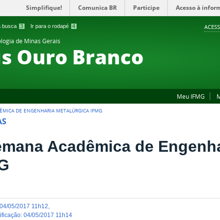
Simplifique!
Comunica BR
Participe
Acesso à infor
 a busca
3
Ir para o rodapé
4
ACESS
ologia de Minas Gerais
s Ouro Branco
Meu IFMG
M
DÊMICA DE ENGENHARIA METALÚRGICA IFMG
AS
Semana Acadêmica de Engenha
G
04/05/2017 11h12
,
dificação
:
04/05/2017 11h14