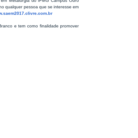
do em Metalurgia do IFMG Campus Ouro
mo qualquer pessoa que se interesse em
.saem2017.clivre.com.br
ranco e tem como finalidade promover