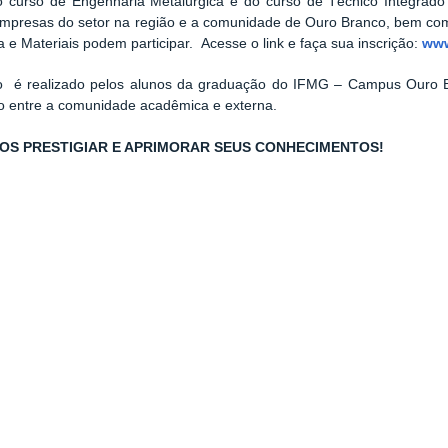
o curso de Engenharia Metalúrgica e do curso de Técnico Integra
empresas do setor na região e a comunidade de Ouro Branco, bem co
a e Materiais podem participar.
Acesse o link e faça sua inscrição:
www
to
é realizado pelos alunos da graduação do IFMG – Campus Ouro B
o entre a comunidade acadêmica e externa.
OS PRESTIGIAR E APRIMORAR SEUS CONHECIMENTOS!