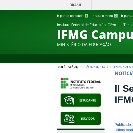
BRASIL
Ir para o conteúdo
1
Ir para o menu
2
Ir para
Instituto Federal de Educação, Ciência e Tecn
IFMG Campu
MINISTÉRIO DA EDUCAÇÃO
VOCÊ ESTÁ AQUI:
PÁGINA INICIAL
>
II SEMANA ACA
NOTÍCI
II 
IFM
publicado
:
última mo