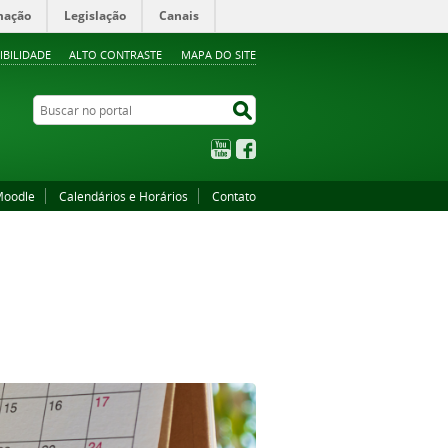
mação
Legislação
Canais
IBILIDADE
ALTO CONTRASTE
MAPA DO SITE
Buscar no portal
Buscar no portal
YouTube
Facebook
oodle
Calendários e Horários
Contato