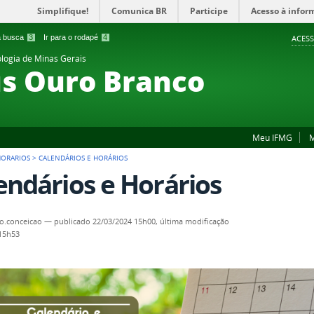
Simplifique!
Comunica BR
Participe
Acesso à infor
 a busca
3
Ir para o rodapé
4
ACESS
ologia de Minas Gerais
s Ouro Branco
Meu IFMG
M
HORARIOS
>
CALENDÁRIOS E HORÁRIOS
endários e Horários
o.conceicao
—
publicado
22/03/2024 15h00,
última modificação
 15h53