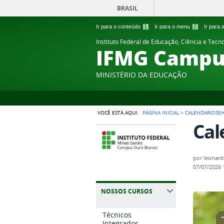
BRASIL
Ir para o conteúdo
1
Ir para o menu
2
Ir para
Instituto Federal de Educação, Ciência e Tecn
IFMG Campu
MINISTÉRIO DA EDUCAÇÃO
VOCÊ ESTÁ AQUI:
PÁGINA INICIAL
>
CALENDARIOSE
Cal
por
leonard
07/07/2026
NOSSOS CURSOS
Técnicos
Integrados