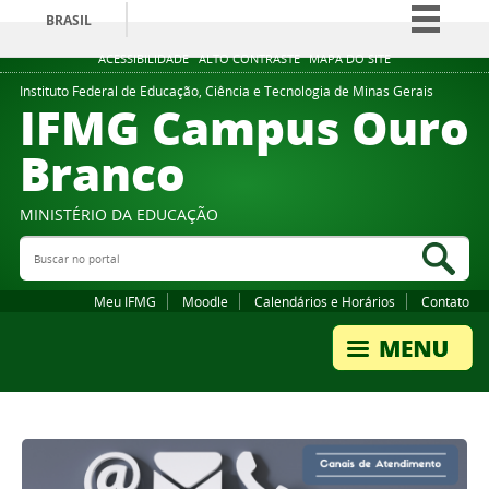
BRASIL
Simplifique!
ACESSIBILIDADE
ALTO CONTRASTE
MAPA DO SITE
Comunica BR
Instituto Federal de Educação, Ciência e Tecnologia de Minas Gerais
IFMG Campus Ouro
Participe
Branco
Acesso à informação
Legislação
MINISTÉRIO DA EDUCAÇÃO
Canais
Buscar no portal
Bus
Meu IFMG
Moodle
Calendários e Horários
Contato