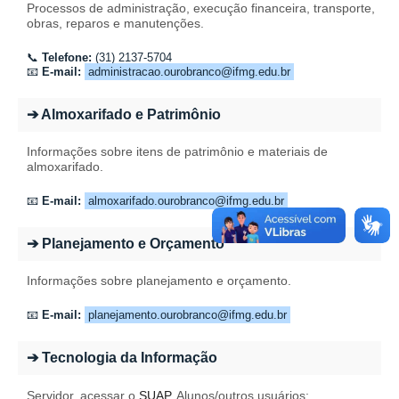
Processos de administração, execução financeira, transporte,
obras, reparos e manutenções.
📞
Telefone:
(31) 2137-5704
📧
E-mail:
administracao.ourobranco@ifmg.edu.br
➔ Almoxarifado e Patrimônio
Informações sobre itens de patrimônio e materiais de
almoxarifado.
📧
E-mail:
almoxarifado.ourobranco@ifmg.edu.br
➔ Planejamento e Orçamento
Informações sobre planejamento e orçamento.
📧
E-mail:
planejamento.ourobranco@ifmg.edu.br
➔ Tecnologia da Informação
Servidor, acessar o
SUAP
. Alunos/outros usuários: