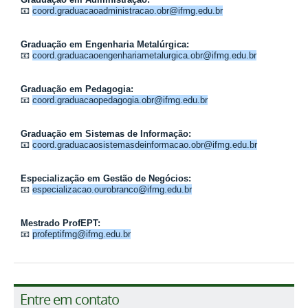
📧
coord.graduacaoadministracao.obr@ifmg.edu.br
Graduação em Engenharia Metalúrgica:
📧
coord.graduacaoengenhariametalurgica.obr@ifmg.edu.br
Graduação em Pedagogia:
📧
coord.graduacaopedagogia.obr@ifmg.edu.br
Graduação em Sistemas de Informação:
📧
coord.graduacaosistemasdeinformacao.obr@ifmg.edu.br
Especialização em Gestão de Negócios:
📧
especializacao.ourobranco@ifmg.edu.br
Mestrado ProfEPT:
📧
profeptifmg@ifmg.edu.br
Entre em contato