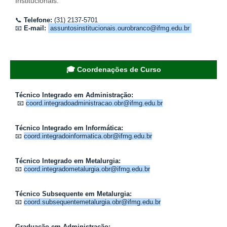
Institucionais.
📞
Telefone:
(31) 2137-5701
📧
E-mail:
assuntosinstitucionais.ourobranco@ifmg.edu.br
🎓 Coordenações de Curso
Técnico Integrado em Administração:
📧
coord.integradoadministracao.obr@ifmg.edu.br
Técnico Integrado em Informática:
📧
coord.integradoinformatica.obr@ifmg.edu.br
Técnico Integrado em Metalurgia:
📧
coord.integradometalurgia.obr@ifmg.edu.br
Técnico Subsequente em Metalurgia:
📧
coord.subsequentemetalurgia.obr@ifmg.edu.br
Graduação em Administração: