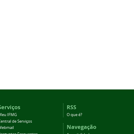
Serviços
RSS
Meu IFMG
O que é?
entral de Serviços
Navegação
Webmail