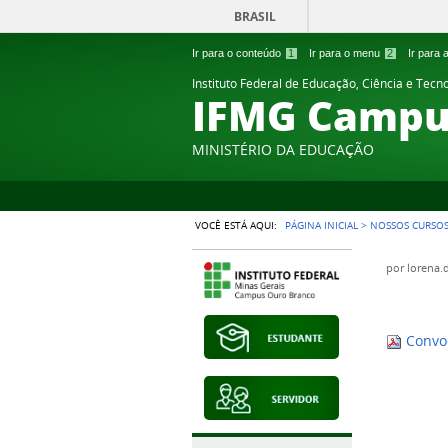
BRASIL
Ir para o conteúdo
1
Ir para o menu
2
Ir para
Instituto Federal de Educação, Ciência e Tecn
IFMG Campu
MINISTÉRIO DA EDUCAÇÃO
VOCÊ ESTÁ AQUI:
PÁGINA INICIAL
>
NOSSOS CURSO
por
lorena.
Convo