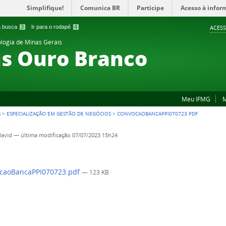
Simplifique!
Comunica BR
Participe
Acesso à infor
 a busca
3
Ir para o rodapé
4
ACESS
ologia de Minas Gerais
s Ouro Branco
Meu IFMG
M
S
>
ESPECIALIZAÇÃO EM GESTÃO DE NEGÓCIOS
>
CONVOCAOBANCAPPI070723.PDF
david
—
última modificação
07/07/2023 15h24
caoBancaPPI070723.pdf
— 123 KB