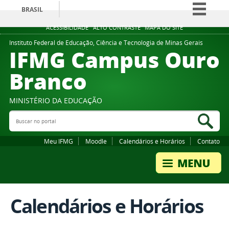
BRASIL
Simplifique!
ACESSIBILIDADE
ALTO CONTRASTE
MAPA DO SITE
Comunica BR
Instituto Federal de Educação, Ciência e Tecnologia de Minas Gerais
IFMG Campus Ouro
Participe
Branco
Acesso à informação
Legislação
MINISTÉRIO DA EDUCAÇÃO
Canais
Buscar no portal
Bus
Meu IFMG
Moodle
Calendários e Horários
Contato
Calendários e Horários