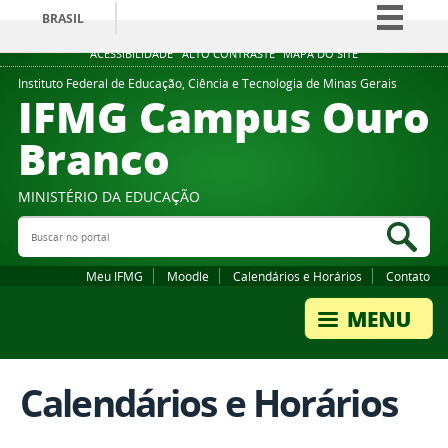
BRASIL
Simplifique!
ACESSIBILIDADE
ALTO CONTRASTE
MAPA DO SITE
Comunica BR
Instituto Federal de Educação, Ciência e Tecnologia de Minas Gerais
IFMG Campus Ouro
Participe
Branco
Acesso à informação
Legislação
MINISTÉRIO DA EDUCAÇÃO
Canais
Buscar no portal
Bus
Meu IFMG
Moodle
Calendários e Horários
Contato
Calendários e Horários