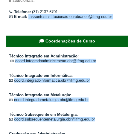
Institucionais.
📞
Telefone:
(31) 2137-5701
📧
E-mail:
assuntosinstitucionais.ourobranco@ifmg.edu.br
🎓 Coordenações de Curso
Técnico Integrado em Administração:
📧
coord.integradoadministracao.obr@ifmg.edu.br
Técnico Integrado em Informática:
📧
coord.integradoinformatica.obr@ifmg.edu.br
Técnico Integrado em Metalurgia:
📧
coord.integradometalurgia.obr@ifmg.edu.br
Técnico Subsequente em Metalurgia:
📧
coord.subsequentemetalurgia.obr@ifmg.edu.br
Graduação em Administração: