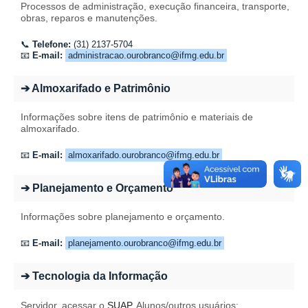
Processos de administração, execução financeira, transporte,
obras, reparos e manutenções.
📞
Telefone:
(31) 2137-5704
📧
E-mail:
administracao.ourobranco@ifmg.edu.br
➔ Almoxarifado e Patrimônio
Informações sobre itens de patrimônio e materiais de
almoxarifado.
📧
E-mail:
almoxarifado.ourobranco@ifmg.edu.br
➔ Planejamento e Orçamento
Informações sobre planejamento e orçamento.
📧
E-mail:
planejamento.ourobranco@ifmg.edu.br
➔ Tecnologia da Informação
Servidor, acessar o
SUAP
. Alunos/outros usuários: