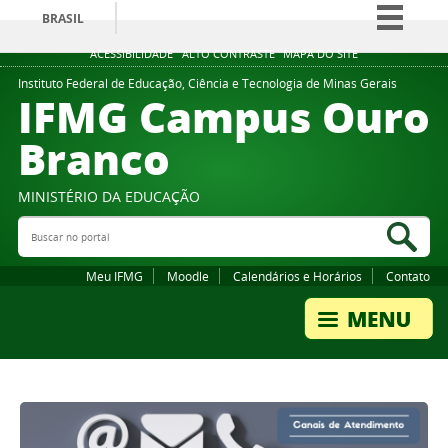
BRASIL
Simplifique!
ACESSIBILIDADE
ALTO CONTRASTE
MAPA DO SITE
Comunica BR
Instituto Federal de Educação, Ciência e Tecnologia de Minas Gerais
IFMG Campus Ouro
Participe
Branco
Acesso à informação
Legislação
MINISTÉRIO DA EDUCAÇÃO
Canais
Buscar no portal
Bus
Meu IFMG
Moodle
Calendários e Horários
Contato