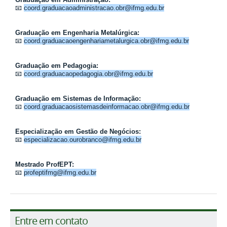
📧
coord.graduacaoadministracao.obr@ifmg.edu.br
Graduação em Engenharia Metalúrgica:
📧
coord.graduacaoengenhariametalurgica.obr@ifmg.edu.br
Graduação em Pedagogia:
📧
coord.graduacaopedagogia.obr@ifmg.edu.br
Graduação em Sistemas de Informação:
📧
coord.graduacaosistemasdeinformacao.obr@ifmg.edu.br
Especialização em Gestão de Negócios:
📧
especializacao.ourobranco@ifmg.edu.br
Mestrado ProfEPT:
📧
profeptifmg@ifmg.edu.br
Entre em contato