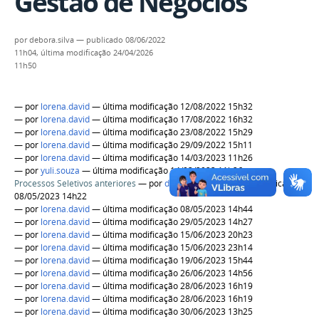
Gestão de Negócios
por
debora.silva
—
publicado
08/06/2022
11h04,
última modificação
24/04/2026
11h50
—
por
lorena.david
— última modificação 12/08/2022 15h32
—
por
lorena.david
— última modificação 17/08/2022 16h32
—
por
lorena.david
— última modificação 23/08/2022 15h29
—
por
lorena.david
— última modificação 29/09/2022 15h11
—
por
lorena.david
— última modificação 14/03/2023 11h26
—
por
yuli.souza
— última modificação 14/03/2023 11h26
Processos Seletivos anteriores
—
por
debora.silva
— última modificação
08/05/2023 14h22
—
por
lorena.david
— última modificação 08/05/2023 14h44
—
por
lorena.david
— última modificação 29/05/2023 14h27
—
por
lorena.david
— última modificação 15/06/2023 20h23
—
por
lorena.david
— última modificação 15/06/2023 23h14
—
por
lorena.david
— última modificação 19/06/2023 15h44
—
por
lorena.david
— última modificação 26/06/2023 14h56
—
por
lorena.david
— última modificação 28/06/2023 16h19
—
por
lorena.david
— última modificação 28/06/2023 16h19
—
por
lorena.david
— última modificação 30/06/2023 13h25