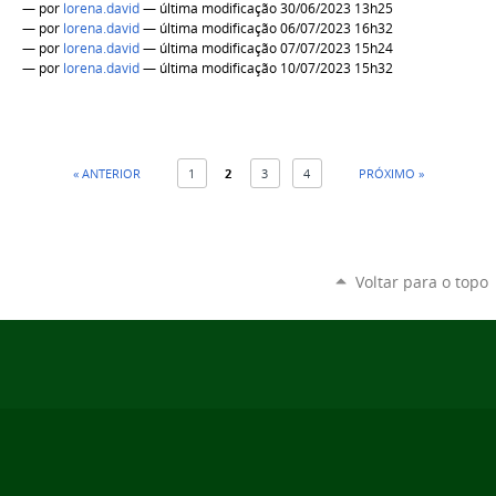
—
por
lorena.david
— última modificação 30/06/2023 13h25
—
por
lorena.david
— última modificação 06/07/2023 16h32
—
por
lorena.david
— última modificação 07/07/2023 15h24
—
por
lorena.david
— última modificação 10/07/2023 15h32
« ANTERIOR
1
2
3
4
PRÓXIMO »
Voltar para o topo