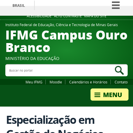
BRASIL
Simplifique!
ACESSIBILIDADE
ALTO CONTRASTE
MAPA DO SITE
Comunica BR
Instituto Federal de Educação, Ciência e Tecnologia de Minas Gerais
IFMG Campus Ouro
Participe
Branco
Acesso à informação
Legislação
MINISTÉRIO DA EDUCAÇÃO
Canais
Buscar no portal
Bus
Meu IFMG
Moodle
Calendários e Horários
Contato
Especialização em