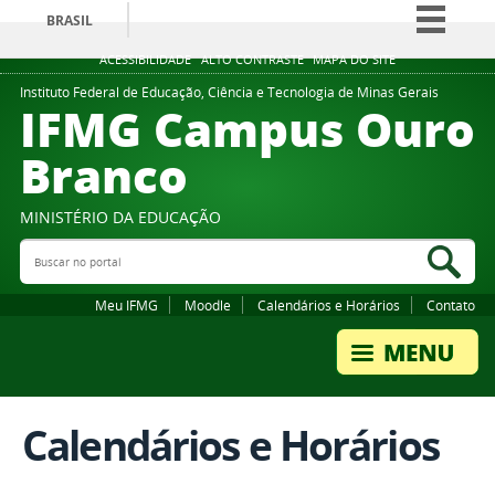
BRASIL
Simplifique!
ACESSIBILIDADE
ALTO CONTRASTE
MAPA DO SITE
Comunica BR
Instituto Federal de Educação, Ciência e Tecnologia de Minas Gerais
IFMG Campus Ouro
Participe
Branco
Acesso à informação
Legislação
MINISTÉRIO DA EDUCAÇÃO
Canais
Buscar no portal
Bus
Meu IFMG
Moodle
Calendários e Horários
Contato
Calendários e Horários