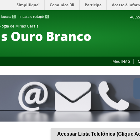
Simplifique!
Comunica BR
Participe
Acesso à infor
 a busca
3
Ir para o rodapé
4
ACESS
ologia de Minas Gerais
s Ouro Branco
Meu IFMG
M
Acessar Lista Telefônica (Clique A