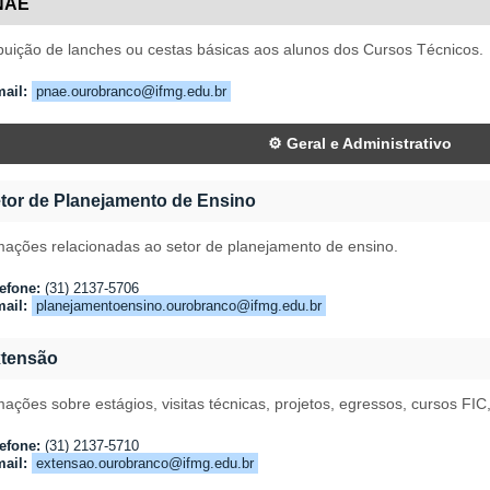
NAE
ibuição de lanches ou cestas básicas aos alunos dos Cursos Técnicos.
ail:
pnae.ourobranco@ifmg.edu.br
⚙️ Geral e Administrativo
tor de Planejamento de Ensino
mações relacionadas ao setor de planejamento de ensino.
efone:
(31) 2137-5706
ail:
planejamentoensino.ourobranco@ifmg.edu.br
tensão
mações sobre estágios, visitas técnicas, projetos, egressos, cursos FIC,
efone:
(31) 2137-5710
ail:
extensao.ourobranco@ifmg.edu.br