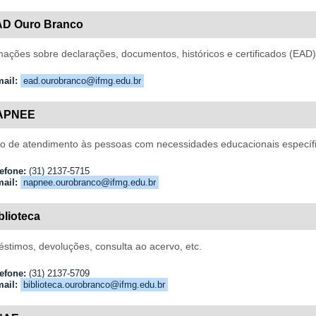
AD Ouro Branco
mações sobre declarações, documentos, históricos e certificados (EAD)
ail:
ead.ourobranco@ifmg.edu.br
APNEE
o de atendimento às pessoas com necessidades educacionais específi
efone:
(31) 2137-5715
ail:
napnee.ourobranco@ifmg.edu.br
blioteca
stimos, devoluções, consulta ao acervo, etc.
efone:
(31) 2137-5709
ail:
biblioteca.ourobranco@ifmg.edu.br