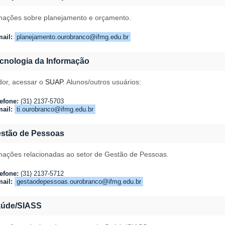
mações sobre planejamento e orçamento.
ail:
planejamento.ourobranco@ifmg.edu.br
cnologia da Informação
dor, acessar o
SUAP
. Alunos/outros usuários:
efone:
(31) 2137-5703
ail:
ti.ourobranco@ifmg.edu.br
stão de Pessoas
mações relacionadas ao setor de Gestão de Pessoas.
efone:
(31) 2137-5712
ail:
gestaodepessoas.ourobranco@ifmg.edu.br
aúde/SIASS