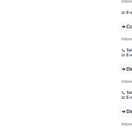
Infor
📧
E-m
➔ C
Infor
📞
Tel
📧
E-m
➔ Di
Infor
📞
Tel
📧
E-m
➔ Di
Infor