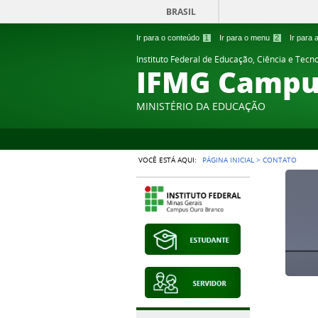
BRASIL
Ir para o conteúdo
1
Ir para o menu
2
Ir para
Instituto Federal de Educação, Ciência e Tecn
IFMG Campu
MINISTÉRIO DA EDUCAÇÃO
VOCÊ ESTÁ AQUI:
PÁGINA INICIAL
>
CONTATO