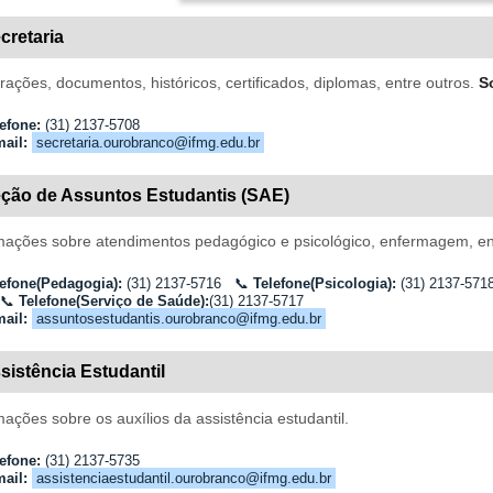
cretaria
rações, documentos, históricos, certificados, diplomas, entre outros.
S
efone:
(31) 2137-5708
ail:
secretaria.ourobranco@ifmg.edu.br
ção de Assuntos Estudantis (SAE)
mações sobre atendimentos pedagógico e psicológico, enfermagem, ent
lefone(Pedagogia):
(31)
2137
-5716
📞
Telefone(Psicologia):
(31)
2137
-57
📞
Telefone(Serviço de Saúde):
(31) 2137-5717
ail:
assuntosestudantis.ourobranco@ifmg.edu.br
sistência Estudantil
mações sobre os auxílios da assistência estudantil.
efone:
(31) 2137-5735
ail:
assistenciaestudantil.ourobranco@ifmg.edu.br