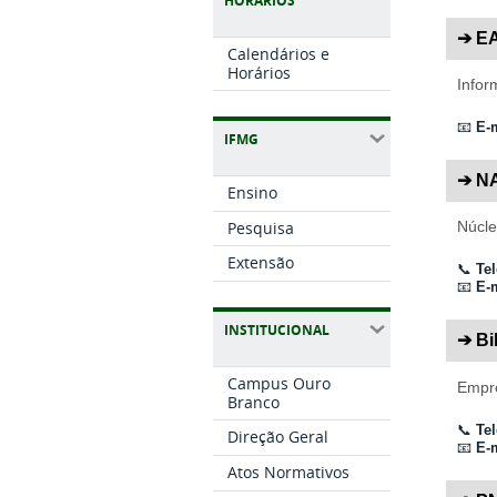
HORÁRIOS
➔ E
Calendários e
Horários
Infor
📧
E-m
IFMG
➔ N
Ensino
Pesquisa
Núcle
Extensão
📞
Tel
📧
E-m
INSTITUCIONAL
➔ Bi
Campus Ouro
Empré
Branco
📞
Tel
Direção Geral
📧
E-m
Atos Normativos