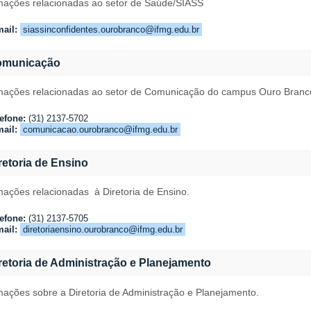
mações relacionadas ao setor de Saúde/SIASS
ail:
siassinconfidentes.ourobranco@ifmg.edu.br
omunicação
mações relacionadas ao setor de Comunicação do campus Ouro Branc
efone:
(31) 2137-5702
ail:
comunicacao.ourobranco@ifmg.edu.br
retoria de Ensino
mações relacionadas
à Diretoria de Ensino
.
efone:
(31) 2137-
5705
ail:
diretoriaensino.ourobranco@ifmg.edu.br
retoria de Administração e Planejamento
mações sobre a Diretoria de Administração e Planejamento
.