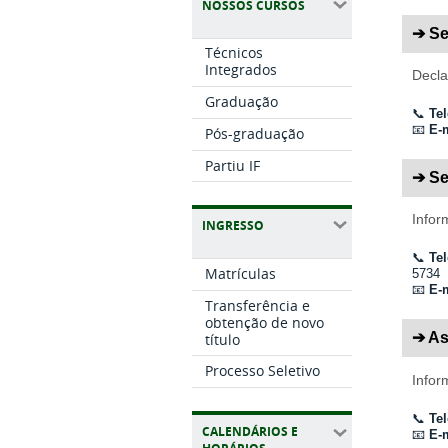
NOSSOS CURSOS
➔ Se
Técnicos
Integrados
Decla
Graduação
📞
Tel
📧
E-m
Pós-graduação
Partiu IF
➔ Se
Infor
INGRESSO
📞
Te
Matrículas
5734
📧
E-m
Transferência e
obtenção de novo
➔ As
título
Processo Seletivo
Infor
📞
Tel
CALENDÁRIOS E
📧
E-m