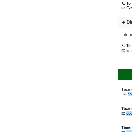
📞
Tel
📧
E-m
➔ Di
Infor
📞
Tel
📧
E-m
Técni
📧
co
Técni
📧
coo
Técni