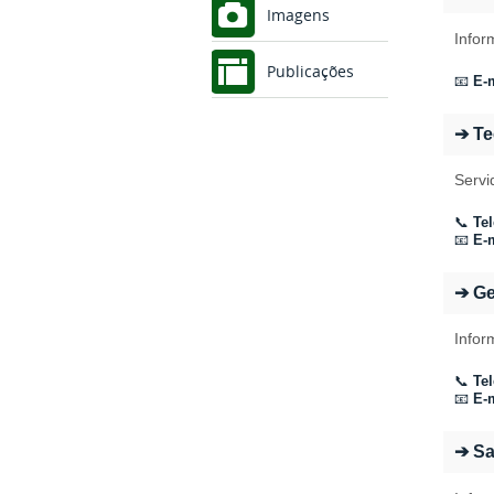
Imagens
Infor
Publicações
📧
E-m
➔ Te
Servi
📞
Tel
📧
E-m
➔ Ge
Infor
📞
Tel
📧
E-m
➔ S