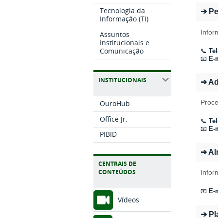
Tecnologia da
➔ Pe
Informação (TI)
Infor
Assuntos
Institucionais e
Comunicação
📞
Tel
📧
E-m
INSTITUCIONAIS
➔ Ad
Proce
OuroHub
Office Jr.
📞
Tel
📧
E-m
PIBID
➔ Al
CENTRAIS DE
CONTEÚDOS
Infor
📧
E-m
Vídeos
➔ Pl