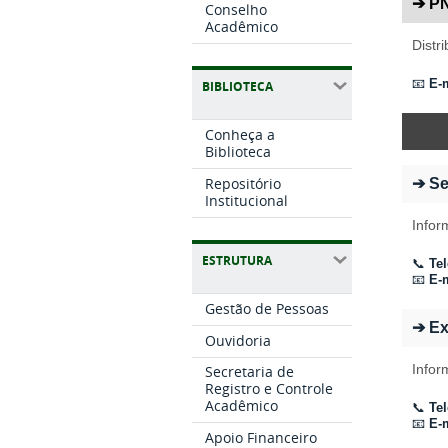
➔ P
Conselho
Acadêmico
Distr
📧
E-m
BIBLIOTECA
Conheça a
Biblioteca
Repositório
➔ Se
Institucional
Infor
ESTRUTURA
📞
Tel
📧
E-m
Gestão de Pessoas
➔ Ex
Ouvidoria
Infor
Secretaria de
Registro e Controle
Acadêmico
📞
Tel
📧
E-m
Apoio Financeiro