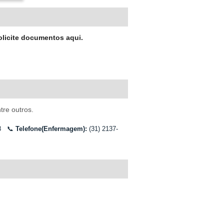
olicite documentos aqui.
re outros.
18
📞
Telefone(Enfermagem):
(31) 2137-