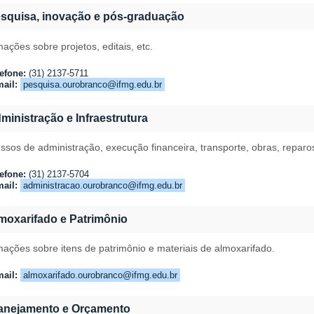
squisa, inovação e pós-graduação
mações sobre projetos, editais, etc.
efone:
(31) 2137-5711
ail:
pesquisa.ourobranco@ifmg.edu.br
ministração e Infraestrutura
ssos de administração, execução financeira, transporte, obras, repar
efone:
(31) 2137-5704
ail:
administracao.ourobranco@ifmg.edu.br
moxarifado e Patrimônio
mações sobre itens de patrimônio e materiais de almoxarifado.
ail:
almoxarifado.ourobranco@ifmg.edu.br
anejamento e Orçamento