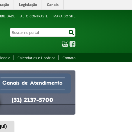
mação
Legislação
Canais
IBILIDADE
ALTO CONTRASTE
MAPA DO SITE
Buscar no portal
Buscar no portal
YouTube
Facebook
oodle
Calendários e Horários
Contato
qui)