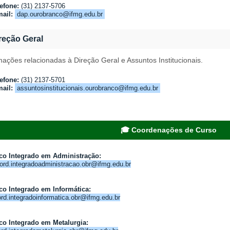
efone:
(31) 2137-5706
ail:
dap.ourobranco@ifmg.edu.br
reção Geral
mações relacionadas à Direção Geral e Assuntos Institucionais.
efone:
(31) 2137-5701
ail:
assuntosinstitucionais.ourobranco@ifmg.edu.br
🎓 Coordenações de Curso
co Integrado em Administração:
ord.integradoadministracao.obr@ifmg.edu.br
co Integrado em Informática:
rd.integradoinformatica.obr@ifmg.edu.br
co Integrado em Metalurgia: