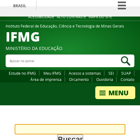
BRASIL
Simplifique!
ACESSIBILIDADE
ALTO CONTRASTE
MAPA DO SITE
Comunica BR
Instituto Federal de Educação, Ciência e Tecnologia de Minas Gerais
IFMG
Participe
Acesso à informação
MINISTÉRIO DA EDUCAÇÃO
Legislação
Buscar no portal
Bus
Canais
Estude no IFMG
Meu IFMG
Acesso a sistemas
SEI
SUAP
Área de imprensa
Orcamento
Ouvidoria
Contato