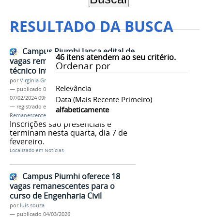
RESULTADO DA BUSCA
Campus Piumhi lança edital de
46
itens atendem ao seu critério.
vagas remanescentes em curso
Ordenar por
técnico integrado
por
Virgínia Graziela Fonseca Barbosa
Relevância
—
publicado
07/02/2024
—
última modificação
07/02/2024 09h46
Data (mais Recente Primeiro)
— registrado em:
Campus Piumhi
,
Vagas
alfabeticamente
Remanescentes
Inscrições são presenciais e
terminam nesta quarta, dia 7 de
fevereiro.
Localizado em
Notícias
Campus Piumhi oferece 18
vagas remanescentes para o
curso de Engenharia Civil
por
luis.souza
—
publicado
04/03/2026