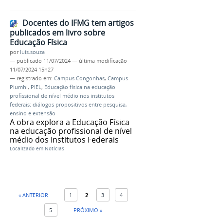
Docentes do IFMG tem artigos
publicados em livro sobre
Educação Física
por
luis.souza
—
publicado
11/07/2024
—
última modificação
11/07/2024 15h27
— registrado em:
Campus Congonhas
,
Campus
Piumhi
,
PIEL
,
Educação física na educação
profissional de nível médio nos institutos
federais: diálogos propositivos entre pesquisa,
ensino e extensão
A obra explora a Educação Física
na educação profissional de nível
médio dos Institutos Federais
Localizado em
Notícias
« ANTERIOR
1
2
3
4
5
PRÓXIMO »