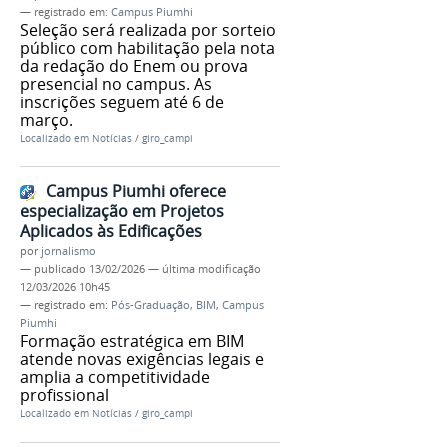
— registrado em:
Campus Piumhi
Seleção será realizada por sorteio
público com habilitação pela nota
da redação do Enem ou prova
presencial no campus. As
inscrições seguem até 6 de
março.
Localizado em
Notícias
/
giro_campi
Campus Piumhi oferece
especialização em Projetos
Aplicados às Edificações
por
jornalismo
—
publicado
13/02/2026
—
última modificação
12/03/2026 10h45
— registrado em:
Pós-Graduação
,
BIM
,
Campus
Piumhi
Formação estratégica em BIM
atende novas exigências legais e
amplia a competitividade
profissional
Localizado em
Notícias
/
giro_campi