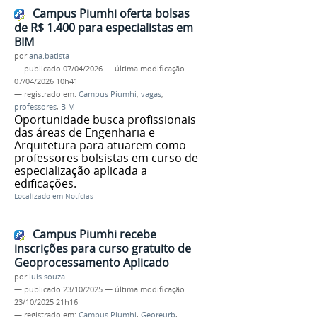
Campus Piumhi oferta bolsas
de R$ 1.400 para especialistas em
BIM
por
ana.batista
—
publicado
07/04/2026
—
última modificação
07/04/2026 10h41
— registrado em:
Campus Piumhi
,
vagas
,
professores
,
BIM
Oportunidade busca profissionais
das áreas de Engenharia e
Arquitetura para atuarem como
professores bolsistas em curso de
especialização aplicada a
edificações.
Localizado em
Notícias
Campus Piumhi recebe
inscrições para curso gratuito de
Geoprocessamento Aplicado
por
luis.souza
—
publicado
23/10/2025
—
última modificação
23/10/2025 21h16
— registrado em:
Campus Piumhi
,
Georeurb
,