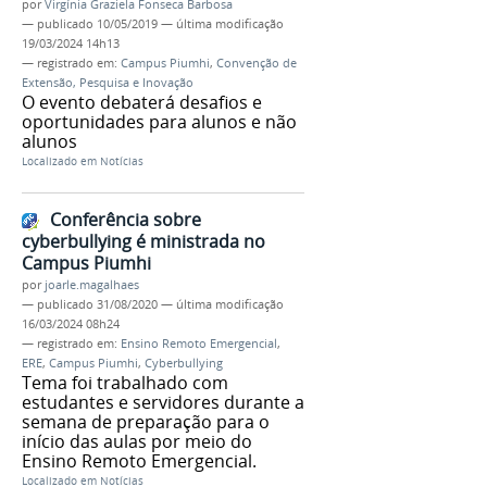
por
Virgínia Graziela Fonseca Barbosa
—
publicado
10/05/2019
—
última modificação
19/03/2024 14h13
— registrado em:
Campus Piumhi
,
Convenção de
Extensão, Pesquisa e Inovação
O evento debaterá desafios e
oportunidades para alunos e não
alunos
Localizado em
Notícias
Conferência sobre
cyberbullying é ministrada no
Campus Piumhi
por
joarle.magalhaes
—
publicado
31/08/2020
—
última modificação
16/03/2024 08h24
— registrado em:
Ensino Remoto Emergencial
,
ERE
,
Campus Piumhi
,
Cyberbullying
Tema foi trabalhado com
estudantes e servidores durante a
semana de preparação para o
início das aulas por meio do
Ensino Remoto Emergencial.
Localizado em
Notícias