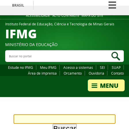
BRASIL
Simplifique!
ACESSIBILIDADE
ALTO CONTRASTE
MAPA DO SITE
Comunica BR
Instituto Federal de Educação, Ciência e Tecnologia de Minas Gerais
IFMG
Participe
Acesso à informação
MINISTÉRIO DA EDUCAÇÃO
Legislação
Buscar no portal
Bus
Canais
Estude no IFMG
Meu IFMG
Acesso a sistemas
SEI
SUAP
Área de imprensa
Orcamento
Ouvidoria
Contato