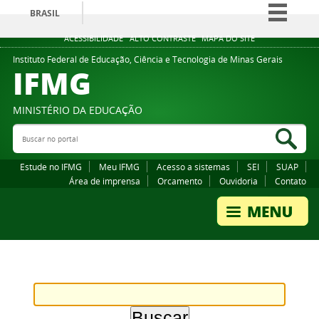
BRASIL
Simplifique!
ACESSIBILIDADE
ALTO CONTRASTE
MAPA DO SITE
Comunica BR
Instituto Federal de Educação, Ciência e Tecnologia de Minas Gerais
IFMG
Participe
Acesso à informação
MINISTÉRIO DA EDUCAÇÃO
Legislação
Buscar no portal
Bus
Canais
Estude no IFMG
Meu IFMG
Acesso a sistemas
SEI
SUAP
Área de imprensa
Orcamento
Ouvidoria
Contato