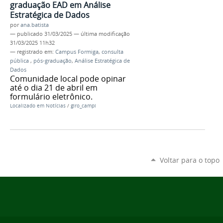
graduação EAD em Análise
Estratégica de Dados
por
ana.batista
—
publicado
31/03/2025
—
última modificação
31/03/2025 11h32
— registrado em:
Campus Formiga
,
consulta
pública
,
pós-graduação
,
Análise Estratégica de
Dados
Comunidade local pode opinar
até o dia 21 de abril em
formulário eletrônico.
Localizado em
Notícias
/
giro_campi
Voltar para o topo