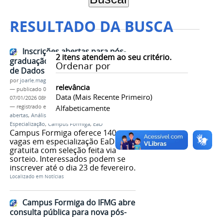
RESULTADO DA BUSCA
Inscrições abertas para pós-
2
itens atendem ao seu critério.
graduação em Análise Estratégica
Ordenar por
de Dados
por
joarle.magalhaes
relevância
—
publicado
06/01/2026
—
última modificação
Data (mais Recente Primeiro)
07/01/2026 08h54
— registrado em:
Pós-graduação
Alfabeticamente
,
Inscrições
abertas
,
Análise Estratégica de Dados
,
Especialização
,
Campus Formiga
,
EaD
Campus Formiga oferece 140
vagas em especialização EaD
gratuita com seleção feita via
sorteio. Interessados podem se
inscrever até o dia 23 de fevereiro.
Localizado em
Notícias
Campus Formiga do IFMG abre
consulta pública para nova pós-