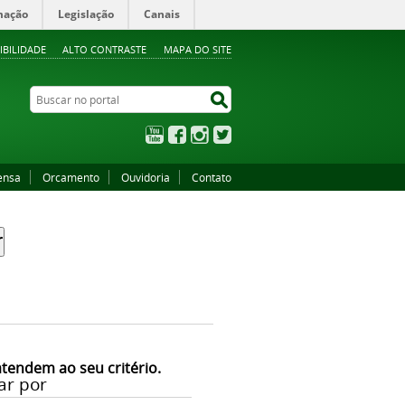
mação
Legislação
Canais
IBILIDADE
ALTO CONTRASTE
MAPA DO SITE
Buscar no portal
Buscar no portal
YouTube
Facebook
Instagram
Twitter
ensa
Orcamento
Ouvidoria
Contato
atendem ao seu critério.
ar por