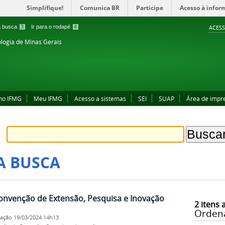
Simplifique!
Comunica BR
Participe
Acesso à infor
 a busca
3
Ir para o rodapé
4
ACESS
ologia de Minas Gerais
no IFMG
Meu IFMG
Acesso a sistemas
SEI
SUAP
Área de impr
A BUSCA
onvenção de Extensão, Pesquisa e Inovação
2
itens 
Orden
cação
19/03/2024 14h13