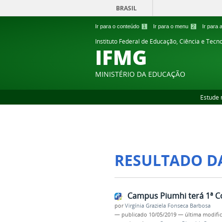
BRASIL
Ir para o conteúdo
1
Ir para o menu
2
Ir para
Instituto Federal de Educação, Ciência e Tecn
IFMG
MINISTÉRIO DA EDUCAÇÃO
Estude 
RESULTADO D
Campus Piumhi terá 1ª C
por
Virgínia Graziela Fonseca Barbosa
—
publicado
10/05/2019
—
última modifi