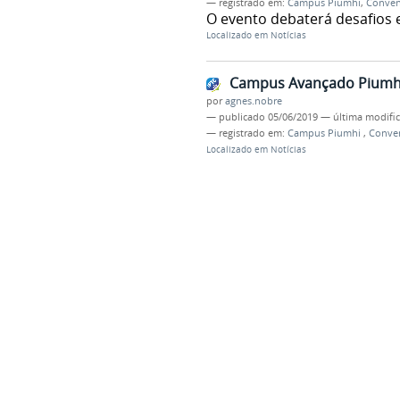
— registrado em:
Campus Piumhi
,
Conven
O evento debaterá desafios 
Localizado em
Notícias
Campus Avançado Piumhi
por
agnes.nobre
—
publicado
05/06/2019
—
última modifi
— registrado em:
Campus Piumhi
,
Conven
Localizado em
Notícias