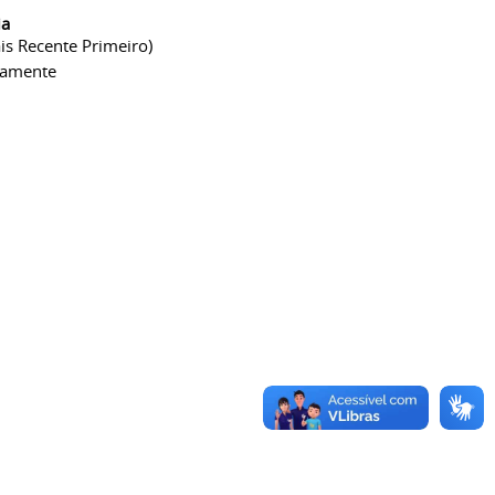
ia
is Recente Primeiro)
camente