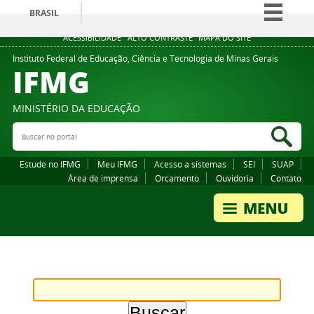
BRASIL
Simplifique!
ACESSIBILIDADE
ALTO CONTRASTE
MAPA DO SITE
Comunica BR
Instituto Federal de Educação, Ciência e Tecnologia de Minas Gerais
IFMG
Participe
Acesso à informação
MINISTÉRIO DA EDUCAÇÃO
Legislação
Buscar no portal
Bus
Canais
Estude no IFMG
Meu IFMG
Acesso a sistemas
SEI
SUAP
Área de imprensa
Orcamento
Ouvidoria
Contato