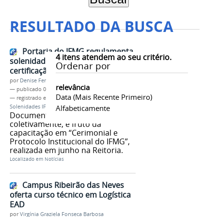
RESULTADO DA BUSCA
Portaria do IFMG regulamenta
4
itens atendem ao seu critério.
solenidades de entrega de
Ordenar por
certificação dos cursos técnicos
por
Denise Ferreira dos Santos
relevância
—
publicado
03/07/2025
Data (mais Recente Primeiro)
— registrado em:
Certificação
,
Cursos Técnicos
,
Solenidades IFMG
,
Alfabeticamente
Formaturas
Documento, construído
coletivamente, é fruto da
capacitação em “Cerimonial e
Protocolo Institucional do IFMG”,
realizada em junho na Reitoria.
Localizado em
Notícias
Campus Ribeirão das Neves
oferta curso técnico em Logística
EAD
por
Virgínia Graziela Fonseca Barbosa