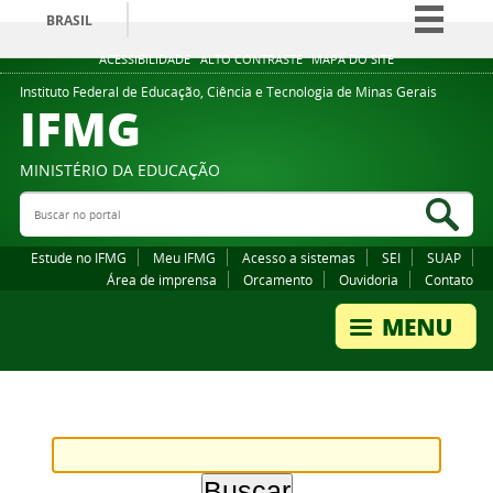
BRASIL
Simplifique!
ACESSIBILIDADE
ALTO CONTRASTE
MAPA DO SITE
Comunica BR
Instituto Federal de Educação, Ciência e Tecnologia de Minas Gerais
IFMG
Participe
Acesso à informação
MINISTÉRIO DA EDUCAÇÃO
Legislação
Buscar no portal
Bus
Canais
Estude no IFMG
Meu IFMG
Acesso a sistemas
SEI
SUAP
Área de imprensa
Orcamento
Ouvidoria
Contato