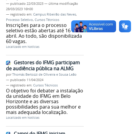
—
publicado
22/03/2023
—
última modificação
28/03/2023 16h00
— registrado em:
Campus Ribeirão das Neves
,
Processo Seletivo
,
Cursos Técnicos
Inscrições para o processo
seletivo estão abertas até 16 de
abril. Ao todo, são disponibilizada
60 vagas.
Localizado em
Notícias
Gestores do IFMG participam
de audiência pública na ALMG
por
Thomás Bertozzi de Oliveira e Sousa Leão
—
publicado
11/04/2024
— registrado em:
Cursos Técnicos
O objetivo foi debater a instalação
da unidade do IFMG em Belo
Horizonte e as diversas
possibilidades para sua melhor e
mais adequada localização.
Localizado em
Notícias
Campi do IFMG iniciam