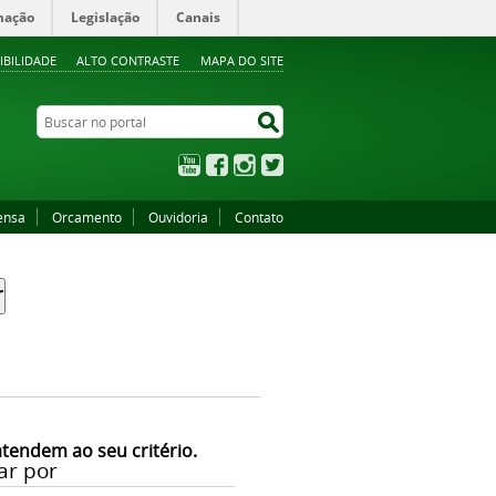
mação
Legislação
Canais
IBILIDADE
ALTO CONTRASTE
MAPA DO SITE
Buscar no portal
Buscar no portal
YouTube
Facebook
Instagram
Twitter
ensa
Orcamento
Ouvidoria
Contato
atendem ao seu critério.
ar por