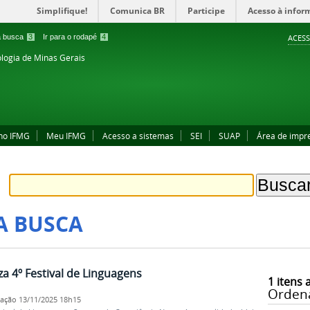
Simplifique!
Comunica BR
Participe
Acesso à infor
 a busca
3
Ir para o rodapé
4
ACESS
ologia de Minas Gerais
no IFMG
Meu IFMG
Acesso a sistemas
SEI
SUAP
Área de impr
A BUSCA
a 4º Festival de Linguagens
1
itens 
Orden
cação
13/11/2025 18h15