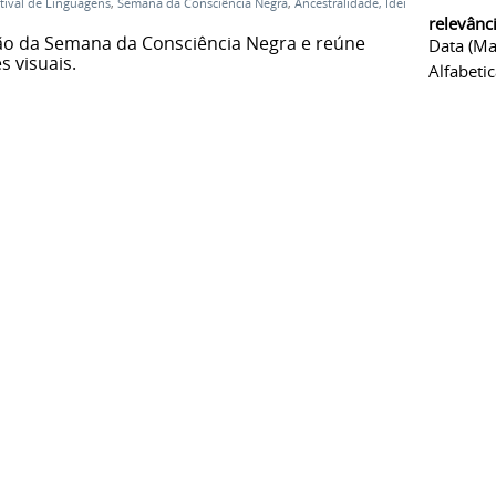
tival de Linguagens
,
Semana da Consciência Negra
,
Ancestralidade, Ideias
relevânc
ão da Semana da Consciência Negra e reúne
Data (ma
s visuais.
Alfabeti