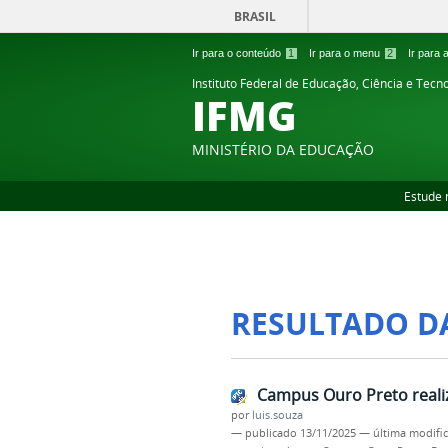
BRASIL
Ir para o conteúdo
1
Ir para o menu
2
Ir para
Instituto Federal de Educação, Ciência e Tecn
IFMG
MINISTÉRIO DA EDUCAÇÃO
Estude 
RESULTADO D
Campus Ouro Preto realiz
por
luis.souza
—
publicado
13/11/2025
—
última modifi