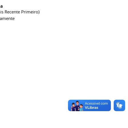
ia
is Recente Primeiro)
camente