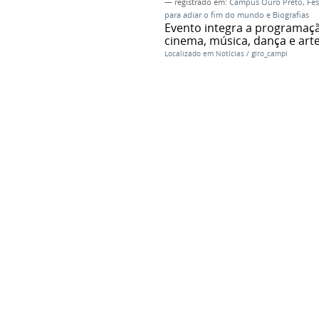
— registrado em:
Campus Ouro Preto
,
Fes
para adiar o fim do mundo e Biografias
Evento integra a programaç
cinema, música, dança e arte
Localizado em
Notícias
/
giro_campi