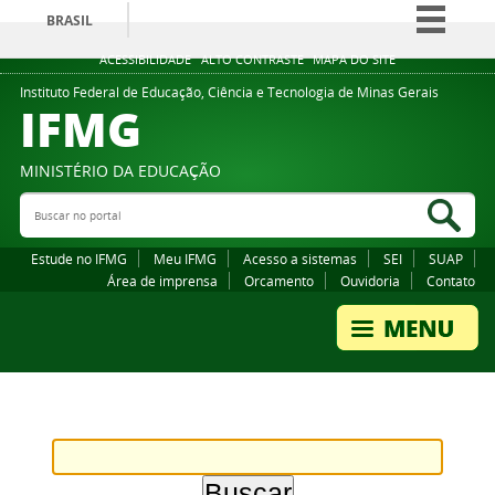
BRASIL
Simplifique!
ACESSIBILIDADE
ALTO CONTRASTE
MAPA DO SITE
Comunica BR
Instituto Federal de Educação, Ciência e Tecnologia de Minas Gerais
IFMG
Participe
Acesso à informação
MINISTÉRIO DA EDUCAÇÃO
Legislação
Buscar no portal
Bus
Canais
Estude no IFMG
Meu IFMG
Acesso a sistemas
SEI
SUAP
Área de imprensa
Orcamento
Ouvidoria
Contato