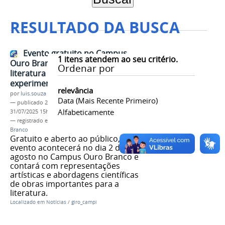
RESULTADO DA BUSCA
Evento gratuito no Campus
1
itens atendem ao seu critério.
Ouro Branco explora clássicos da
Ordenar por
literatura com arte e
experimentação científica
relevância
por
luis.souza
Data (mais Recente Primeiro)
—
publicado
23/07/2025
—
última modificação
Alfabeticamente
31/07/2025 15h18
— registrado em:
IF Literário
,
Campus Ouro
Branco
Gratuito e aberto ao público, o
evento acontecerá no dia 2 de
agosto no Campus Ouro Branco e
contará com representações
artísticas e abordagens científicas
de obras importantes para a
literatura.
Localizado em
Notícias
/
giro_campi