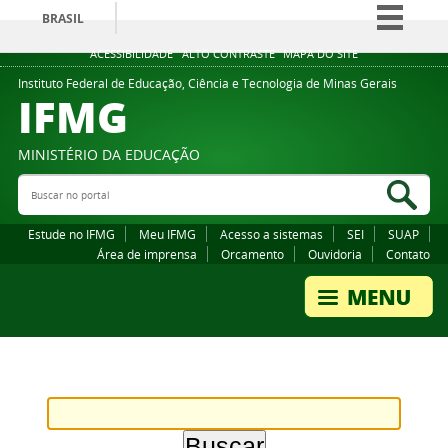
BRASIL
Simplifique!
ACESSIBILIDADE
ALTO CONTRASTE
MAPA DO SITE
Comunica BR
Instituto Federal de Educação, Ciência e Tecnologia de Minas Gerais
IFMG
Participe
Acesso à informação
MINISTÉRIO DA EDUCAÇÃO
Legislação
Buscar no portal
Bus
Canais
Estude no IFMG
Meu IFMG
Acesso a sistemas
SEI
SUAP
Área de imprensa
Orcamento
Ouvidoria
Contato