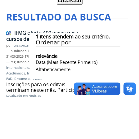
RESULTADO DA BUSCA
IFMG oferta 400 vagas para
1
itens atendem ao seu critério.
cursos de inglês em dois editais
Ordenar por
por
luis.souza
—
publicado
11/03/2025
—
última modificação
relevância
31/03/2025 17h34
Data (mais Recente Primeiro)
— registrado em:
Diretoria de Relações
Internacionais
,
DRI
,
Curso de Inglês para Fins
Alfabeticamente
Acadêmicos
,
Inglês Online: Quatro Habilidades
,
EaD
,
Resumo de edital
Inscrições para os editais
terminam neste mês. Participe!
Localizado em
Notícias