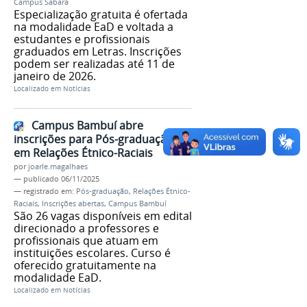
Campus Sabará
Especialização gratuita é ofertada
na modalidade EaD e voltada a
estudantes e profissionais
graduados em Letras. Inscrições
podem ser realizadas até 11 de
janeiro de 2026.
Localizado em
Notícias
Campus Bambuí abre
inscrições para Pós-graduação
em Relações Étnico-Raciais
por
joarle.magalhaes
—
publicado
06/11/2025
— registrado em:
Pós-graduação
,
Relações Étnico-
Raciais
,
Inscrições abertas
,
Campus Bambuí
São 26 vagas disponíveis em edital
direcionado a professores e
profissionais que atuam em
instituições escolares. Curso é
oferecido gratuitamente na
modalidade EaD.
Localizado em
Notícias