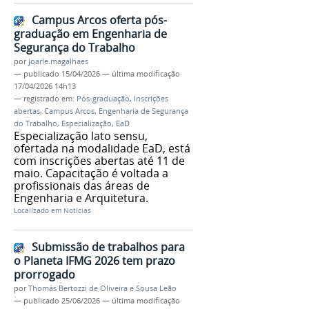
Campus Arcos oferta pós-
graduação em Engenharia de
Segurança do Trabalho
por
joarle.magalhaes
—
publicado
15/04/2026
—
última modificação
17/04/2026 14h13
— registrado em:
Pós-graduação
,
Inscrições
abertas
,
Campus Arcos
,
Engenharia de Segurança
do Trabalho
,
Especialização
,
EaD
Especialização lato sensu,
ofertada na modalidade EaD, está
com inscrições abertas até 11 de
maio. Capacitação é voltada a
profissionais das áreas de
Engenharia e Arquitetura.
Localizado em
Notícias
Submissão de trabalhos para
o Planeta IFMG 2026 tem prazo
prorrogado
por
Thomás Bertozzi de Oliveira e Sousa Leão
—
publicado
25/06/2026
—
última modificação