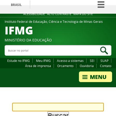
BRASIL
Simplifique!
ACESSIBILIDADE
ALTO CONTRASTE
MAPA DO SITE
Comunica BR
Instituto Federal de Educação, Ciência e Tecnologia de Minas Gerais
IFMG
Participe
Acesso à informação
MINISTÉRIO DA EDUCAÇÃO
Legislação
Buscar no portal
Bus
Canais
Estude no IFMG
Meu IFMG
Acesso a sistemas
SEI
SUAP
Área de imprensa
Orcamento
Ouvidoria
Contato