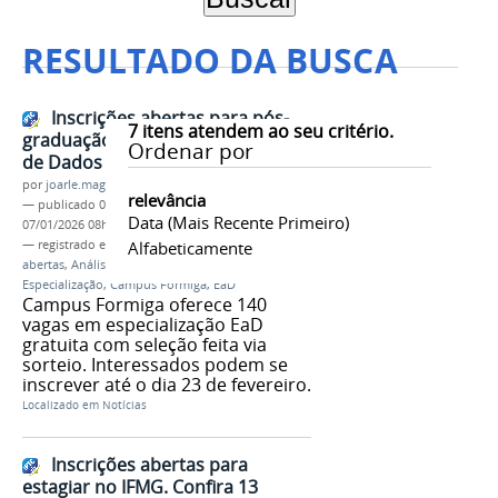
RESULTADO DA BUSCA
Inscrições abertas para pós-
7
itens atendem ao seu critério.
graduação em Análise Estratégica
Ordenar por
de Dados
por
joarle.magalhaes
relevância
—
publicado
06/01/2026
—
última modificação
Data (mais Recente Primeiro)
07/01/2026 08h54
— registrado em:
Pós-graduação
Alfabeticamente
,
Inscrições
abertas
,
Análise Estratégica de Dados
,
Especialização
,
Campus Formiga
,
EaD
Campus Formiga oferece 140
vagas em especialização EaD
gratuita com seleção feita via
sorteio. Interessados podem se
inscrever até o dia 23 de fevereiro.
Localizado em
Notícias
Inscrições abertas para
estagiar no IFMG. Confira 13