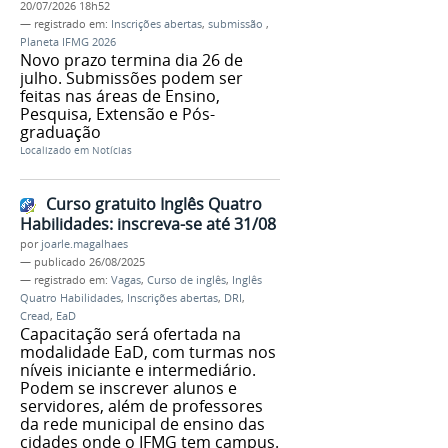
20/07/2026 18h52
— registrado em:
Inscrições abertas
,
submissão
,
Planeta IFMG 2026
Novo prazo termina dia 26 de
julho. Submissões podem ser
feitas nas áreas de Ensino,
Pesquisa, Extensão e Pós-
graduação
Localizado em
Notícias
Curso gratuito Inglês Quatro
Habilidades: inscreva-se até 31/08
por
joarle.magalhaes
—
publicado
26/08/2025
— registrado em:
Vagas
,
Curso de inglês
,
Inglês
Quatro Habilidades
,
Inscrições abertas
,
DRI
,
Cread
,
EaD
Capacitação será ofertada na
modalidade EaD, com turmas nos
níveis iniciante e intermediário.
Podem se inscrever alunos e
servidores, além de professores
da rede municipal de ensino das
cidades onde o IFMG tem campus.