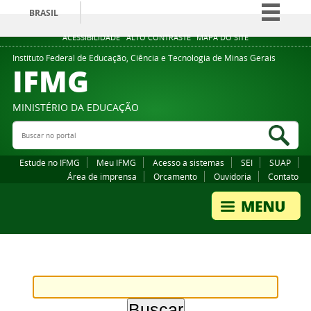
BRASIL
Simplifique!
ACESSIBILIDADE
ALTO CONTRASTE
MAPA DO SITE
Comunica BR
Instituto Federal de Educação, Ciência e Tecnologia de Minas Gerais
IFMG
Participe
Acesso à informação
MINISTÉRIO DA EDUCAÇÃO
Legislação
Buscar no portal
Bus
Canais
Estude no IFMG
Meu IFMG
Acesso a sistemas
SEI
SUAP
Área de imprensa
Orcamento
Ouvidoria
Contato