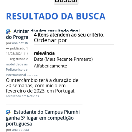
RESULTADO DA BUSCA
Arinter divulga resultado final
4
itens atendem ao seu critério.
do Programa Internacionaliza
Ordenar por
por
ana.batista
—
publicado
11/08/2022
—
última modificação
relevância
11/03/2024 11h44
Data (mais Recente Primeiro)
— registrado em:
Programa Internacionaliza
,
mobilidade acadêmica internacional
,
Instituto
Alfabeticamente
Politécnico de Bragança
,
IPB
,
Portugal
,
Assessoria
Internacional
,
Arinter
O intercâmbio terá a duração de
20 semanas, com início em
fevereiro de 2023, em Portugal.
Localizado em
Notícias
Estudante do Campus Piumhi
ganha 3º lugar em competição
portuguesa
por
ana.batista