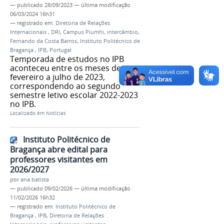
—
publicado
28/09/2023
—
última modificação
06/03/2024 16h31
— registrado em:
Diretoria de Relações
Internacionais
,
DRI
,
Campus Piumhi
,
intercâmbio
,
Fernando da Costa Barros
,
Instituto Politécnico de
Bragança
,
IPB
,
Portugal
Temporada de estudos no IPB
aconteceu entre os meses de
fevereiro a julho de 2023,
correspondendo ao segundo
semestre letivo escolar 2022-2023
no IPB.
Localizado em
Notícias
Instituto Politécnico de
Bragança abre edital para
professores visitantes em
2026/2027
por
ana.batista
—
publicado
09/02/2026
—
última modificação
11/02/2026 16h32
— registrado em:
Instituto Politécnico de
Bragança
,
IPB
,
Diretoria de Relações