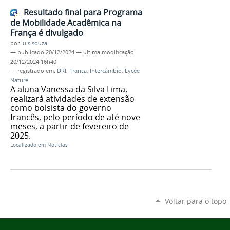
Resultado final para Programa
de Mobilidade Acadêmica na
França é divulgado
por
luis.souza
—
publicado
20/12/2024
—
última modificação
20/12/2024 16h40
— registrado em:
DRI
,
França
,
Intercâmbio
,
Lycée
Nature
A aluna Vanessa da Silva Lima,
realizará atividades de extensão
como bolsista do governo
francês, pelo período de até nove
meses, a partir de fevereiro de
2025.
Localizado em
Notícias
Voltar para o topo