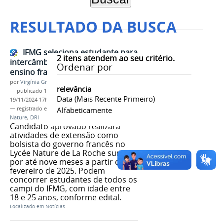
RESULTADO DA BUSCA
IFMG seleciona estudante para
2
itens atendem ao seu critério.
intercâmbio em instituição de
Ordenar por
ensino francesa
por
Virgínia Graziela Fonseca Barbosa
relevância
—
publicado
13/11/2024
—
última modificação
Data (mais Recente Primeiro)
19/11/2024 17h17
— registrado em:
Intercâmbio
Alfabeticamente
,
França
,
Lycée
Nature
,
DRI
Candidato aprovado realizará
atividades de extensão como
bolsista do governo francês no
Lycée Nature de La Roche sur Yon,
por até nove meses a partir de
fevereiro de 2025. Podem
concorrer estudantes de todos os
campi do IFMG, com idade entre
18 e 25 anos, conforme edital.
Localizado em
Notícias