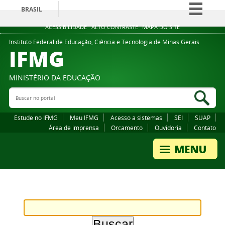
BRASIL
Simplifique!
ACESSIBILIDADE
ALTO CONTRASTE
MAPA DO SITE
Comunica BR
Instituto Federal de Educação, Ciência e Tecnologia de Minas Gerais
IFMG
Participe
Acesso à informação
MINISTÉRIO DA EDUCAÇÃO
Legislação
Buscar no portal
Bus
Canais
Estude no IFMG
Meu IFMG
Acesso a sistemas
SEI
SUAP
Área de imprensa
Orcamento
Ouvidoria
Contato