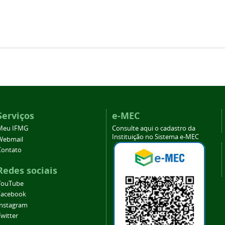
Serviços
e-MEC
Meu IFMG
Consulte aqui o cadastro da
Instituição no Sistema e-MEC
Webmail
Contato
Redes sociais
YouTube
Facebook
Instagram
witter