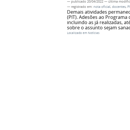
—
publicado
20/04/2022
—
última modifi
— registrado em:
nota oficial
,
docentes
,
P
Demais atividades permanece
(PIT). Adesões ao Programa 
incluindo as já realizadas, 
sobre o assunto sejam sana
Localizado em
Notícias