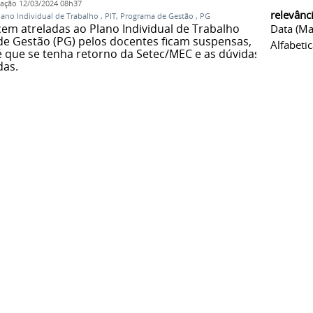
cação
12/03/2024 08h37
relevânc
lano Individual de Trabalho
,
PIT
,
Programa de Gestão
,
PG
m atreladas ao Plano Individual de Trabalho
Data (ma
de Gestão (PG) pelos docentes ficam suspensas,
Alfabeti
até que se tenha retorno da Setec/MEC e as dúvidas
das.