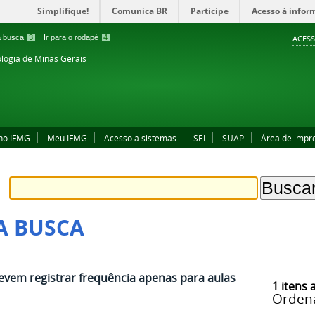
Simplifique!
Comunica BR
Participe
Acesso à infor
 a busca
3
Ir para o rodapé
4
ACESS
ologia de Minas Gerais
no IFMG
Meu IFMG
Acesso a sistemas
SEI
SUAP
Área de impr
A BUSCA
vem registrar frequência apenas para aulas
1
itens 
Orden