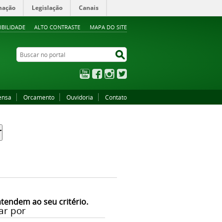
mação
Legislação
Canais
IBILIDADE
ALTO CONTRASTE
MAPA DO SITE
Buscar no portal
Buscar no portal
YouTube
Facebook
Instagram
Twitter
ensa
Orcamento
Ouvidoria
Contato
atendem ao seu critério.
ar por