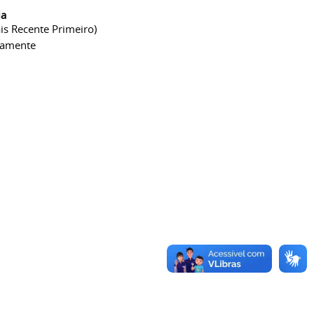
ia
is Recente Primeiro)
camente