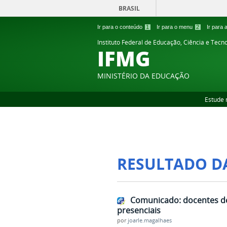
BRASIL
Ir para o conteúdo
1
Ir para o menu
2
Ir para
Instituto Federal de Educação, Ciência e Tecn
IFMG
MINISTÉRIO DA EDUCAÇÃO
Estude 
RESULTADO D
Comunicado: docentes de
presenciais
por
joarle.magalhaes