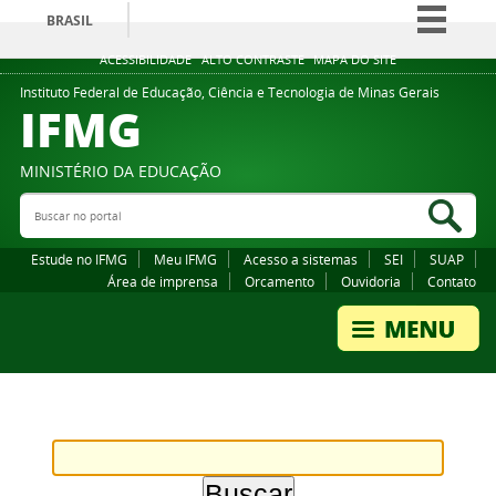
BRASIL
Simplifique!
ACESSIBILIDADE
ALTO CONTRASTE
MAPA DO SITE
Comunica BR
Instituto Federal de Educação, Ciência e Tecnologia de Minas Gerais
IFMG
Participe
Acesso à informação
MINISTÉRIO DA EDUCAÇÃO
Legislação
Buscar no portal
Bus
Canais
Estude no IFMG
Meu IFMG
Acesso a sistemas
SEI
SUAP
Área de imprensa
Orcamento
Ouvidoria
Contato