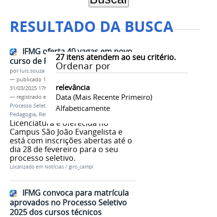
RESULTADO DA BUSCA
IFMG oferta 40 vagas em novo
27
itens atendem ao seu critério.
curso de Pedagogia
Ordenar por
por
luis.souza
—
publicado
19/02/2025
—
última modificação
relevância
31/03/2025 17h30
Data (mais Recente Primeiro)
— registrado em:
Campus São João Evangelista
,
Processo Seletivo 2025
,
Licenciatura em
Alfabeticamente
Pedagogia
,
Resumo de edital
Licenciatura é oferecida no
Campus São João Evangelista e
está com inscrições abertas até o
dia 28 de fevereiro para o seu
processo seletivo.
Localizado em
Notícias
/
giro_campi
IFMG convoca para matrícula
aprovados no Processo Seletivo
2025 dos cursos técnicos