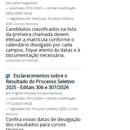
por
joarle.magalhaes
—
publicado
07/01/2025
—
última modificação
23/01/2025 10h24
— registrado em:
Matrícula
,
Processo Seletivo
2025
,
Cursos técnicos
Candidatos classificados na lista
da primeira chamada devem
efetuar a matrícula conforme o
calendário divulgado por cada
campus. Fique atento às datas e à
documentação necessária.
Localizado em
Notícias
Esclarecimentos sobre o
Resultado do Processo Seletivo
2025 - Editais 306 e 307/2024
por
Virgínia Graziela Fonseca Barbosa
—
publicado
13/12/2024
—
última modificação
17/12/2024 14h23
— registrado em:
Processo Seletivo 2025
,
Cursos
técnicos
Confira novas datas de divulgação
dos resultados para cursos
técnicos