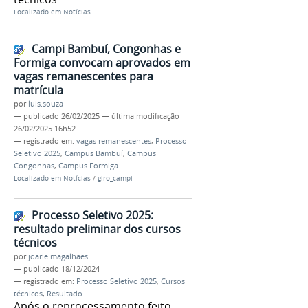
Localizado em
Notícias
Campi Bambuí, Congonhas e
Formiga convocam aprovados em
vagas remanescentes para
matrícula
por
luis.souza
—
publicado
26/02/2025
—
última modificação
26/02/2025 16h52
— registrado em:
vagas remanescentes
,
Processo
Seletivo 2025
,
Campus Bambuí
,
Campus
Congonhas
,
Campus Formiga
Localizado em
Notícias
/
giro_campi
Processo Seletivo 2025:
resultado preliminar dos cursos
técnicos
por
joarle.magalhaes
—
publicado
18/12/2024
— registrado em:
Processo Seletivo 2025
,
Cursos
técnicos
,
Resultado
Após o reprocessamento feito