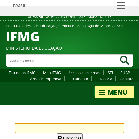
BRASIL
Simplifique!
ACESSIBILIDADE
ALTO CONTRASTE
MAPA DO SITE
Comunica BR
Instituto Federal de Educação, Ciência e Tecnologia de Minas Gerais
IFMG
Participe
Acesso à informação
MINISTÉRIO DA EDUCAÇÃO
Legislação
Buscar no portal
Bus
Canais
Estude no IFMG
Meu IFMG
Acesso a sistemas
SEI
SUAP
Área de imprensa
Orcamento
Ouvidoria
Contato