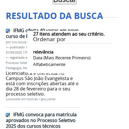
RESULTADO DA BUSCA
IFMG oferta 40 vagas em novo
27
itens atendem ao seu critério.
curso de Pedagogia
Ordenar por
por
luis.souza
—
publicado
19/02/2025
—
última modificação
relevância
31/03/2025 17h30
Data (mais Recente Primeiro)
— registrado em:
Campus São João Evangelista
,
Processo Seletivo 2025
,
Licenciatura em
Alfabeticamente
Pedagogia
,
Resumo de edital
Licenciatura é oferecida no
Campus São João Evangelista e
está com inscrições abertas até o
dia 28 de fevereiro para o seu
processo seletivo.
Localizado em
Notícias
/
giro_campi
IFMG convoca para matrícula
aprovados no Processo Seletivo
2025 dos cursos técnicos