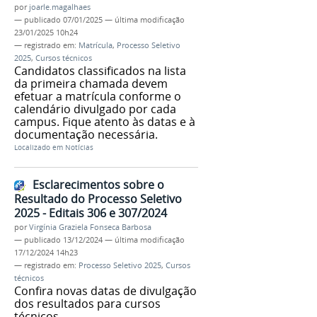
por
joarle.magalhaes
—
publicado
07/01/2025
—
última modificação
23/01/2025 10h24
— registrado em:
Matrícula
,
Processo Seletivo
2025
,
Cursos técnicos
Candidatos classificados na lista
da primeira chamada devem
efetuar a matrícula conforme o
calendário divulgado por cada
campus. Fique atento às datas e à
documentação necessária.
Localizado em
Notícias
Esclarecimentos sobre o
Resultado do Processo Seletivo
2025 - Editais 306 e 307/2024
por
Virgínia Graziela Fonseca Barbosa
—
publicado
13/12/2024
—
última modificação
17/12/2024 14h23
— registrado em:
Processo Seletivo 2025
,
Cursos
técnicos
Confira novas datas de divulgação
dos resultados para cursos
técnicos