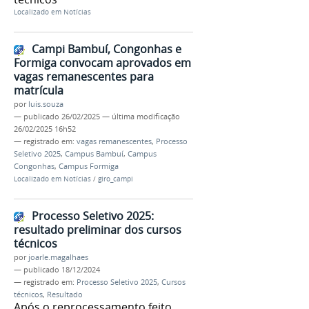
Localizado em
Notícias
Campi Bambuí, Congonhas e
Formiga convocam aprovados em
vagas remanescentes para
matrícula
por
luis.souza
—
publicado
26/02/2025
—
última modificação
26/02/2025 16h52
— registrado em:
vagas remanescentes
,
Processo
Seletivo 2025
,
Campus Bambuí
,
Campus
Congonhas
,
Campus Formiga
Localizado em
Notícias
/
giro_campi
Processo Seletivo 2025:
resultado preliminar dos cursos
técnicos
por
joarle.magalhaes
—
publicado
18/12/2024
— registrado em:
Processo Seletivo 2025
,
Cursos
técnicos
,
Resultado
Após o reprocessamento feito