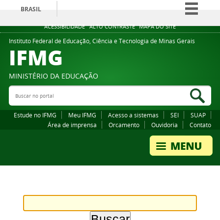
BRASIL
Simplifique!
ACESSIBILIDADE
ALTO CONTRASTE
MAPA DO SITE
Comunica BR
Instituto Federal de Educação, Ciência e Tecnologia de Minas Gerais
IFMG
Participe
Acesso à informação
MINISTÉRIO DA EDUCAÇÃO
Legislação
Buscar no portal
Bus
Canais
Estude no IFMG
Meu IFMG
Acesso a sistemas
SEI
SUAP
Área de imprensa
Orcamento
Ouvidoria
Contato