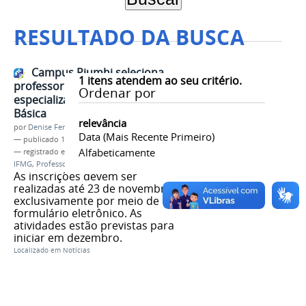
RESULTADO DA BUSCA
Campus Piumhi seleciona
1
itens atendem ao seu critério.
professor conteudista para
Ordenar por
especialização em Educação
Básica
relevância
por
Denise Ferreira dos Santos
Data (mais Recente Primeiro)
—
publicado
18/11/2025
Alfabeticamente
— registrado em:
Campus Piumhi
,
Seleção no
IFMG
,
Professor conteudista
As inscrições devem ser
realizadas até 23 de novembro,
exclusivamente por meio de
formulário eletrônico. As
atividades estão previstas para
iniciar em dezembro.
Localizado em
Notícias