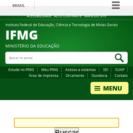
BRASIL
Simplifique!
ACESSIBILIDADE
ALTO CONTRASTE
MAPA DO SITE
Comunica BR
Instituto Federal de Educação, Ciência e Tecnologia de Minas Gerais
IFMG
Participe
Acesso à informação
MINISTÉRIO DA EDUCAÇÃO
Legislação
Buscar no portal
Bus
Canais
Estude no IFMG
Meu IFMG
Acesso a sistemas
SEI
SUAP
Área de imprensa
Orcamento
Ouvidoria
Contato