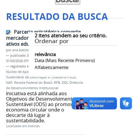
RESULTADO DA BUSCA
Parceria estratégica converte
2
itens atendem ao seu critério.
mercadorias apreendidas em
Ordenar por
ativos educacionais em Minas
por
ana.batista
relevância
—
publicado
30/03/2026
—
última modificação
Data (mais Recente Primeiro)
31/03/2026 07h53
— registrado em:
Campus São João Evangelista
Alfabeticamente
,
Núcleo de Apoio Contábil e Fiscal
,
RFB
,
Rede
Sustentável de Destinação e Cidadania Fiscal
,
NAF
,
Receita Federal do Brasil
,
RFB
,
DDI
,
Diretoria
de Desenvolvimento Institucional
Iniciativa está alinhada aos
Objetivos de Desenvolvimento
Sustentável (ODS) ao promover
economia circular onde o
descarte dá lugar à
sustentabilidade.
Localizado em
Notícias