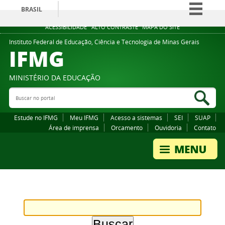
BRASIL
Simplifique!
ACESSIBILIDADE
ALTO CONTRASTE
MAPA DO SITE
Comunica BR
Instituto Federal de Educação, Ciência e Tecnologia de Minas Gerais
IFMG
Participe
Acesso à informação
MINISTÉRIO DA EDUCAÇÃO
Legislação
Buscar no portal
Bus
Canais
Estude no IFMG
Meu IFMG
Acesso a sistemas
SEI
SUAP
Área de imprensa
Orcamento
Ouvidoria
Contato