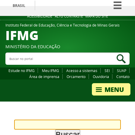
BRASIL
Simplifique!
ACESSIBILIDADE
ALTO CONTRASTE
MAPA DO SITE
Comunica BR
Instituto Federal de Educação, Ciência e Tecnologia de Minas Gerais
IFMG
Participe
Acesso à informação
MINISTÉRIO DA EDUCAÇÃO
Legislação
Buscar no portal
Bus
Canais
Estude no IFMG
Meu IFMG
Acesso a sistemas
SEI
SUAP
Área de imprensa
Orcamento
Ouvidoria
Contato