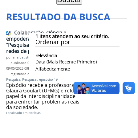
RESULTADO DA BUSCA
Colaboração, ciência e
1
itens atendem ao seu critério.
empoderamento: nova edição do
Ordenar por
“Pesquisaí” destaca força das
redes de pesquisa
relevância
por
ana.batista
Data (mais Recente Primeiro)
—
publicado
09/05/2025
—
última modificação
Alfabeticamente
09/05/2025 09h28
— registrado em:
videocast
,
podcast
,
Redes de
Pesquisa
,
Pesquisaí
,
episódio 19
Episódio recebe a professora
Glaura Goulart (UFMG) e reforça o
papel da interdisciplinaridade
para enfrentar problemas reais
da sociedade.
Localizado em
Notícias