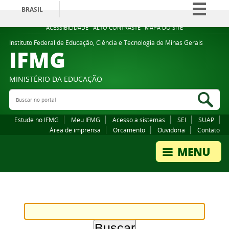
BRASIL
Simplifique!
ACESSIBILIDADE
ALTO CONTRASTE
MAPA DO SITE
Comunica BR
Instituto Federal de Educação, Ciência e Tecnologia de Minas Gerais
IFMG
Participe
Acesso à informação
MINISTÉRIO DA EDUCAÇÃO
Legislação
Buscar no portal
Bus
Canais
Estude no IFMG
Meu IFMG
Acesso a sistemas
SEI
SUAP
Área de imprensa
Orcamento
Ouvidoria
Contato