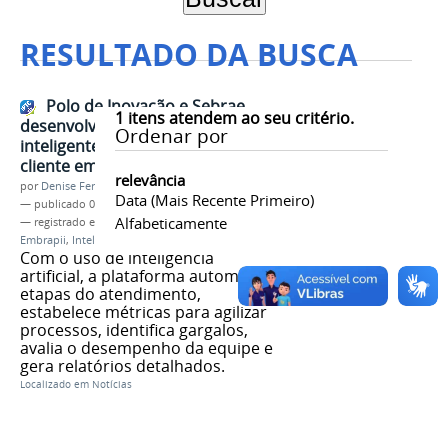
RESULTADO DA BUSCA
Polo de Inovação e Sebrae
1
itens atendem ao seu critério.
desenvolvem plataforma
Ordenar por
inteligente de atendimento ao
cliente em Formiga
relevância
por
Denise Ferreira dos Santos
Data (mais Recente Primeiro)
—
publicado
04/12/2025
Alfabeticamente
— registrado em:
Polo de Inovação
,
Unidade
Embrapii
,
Inteligência Artificial
,
Sebrae Minas
Com o uso de inteligência
artificial, a plataforma automatiza
etapas do atendimento,
estabelece métricas para agilizar
processos, identifica gargalos,
avalia o desempenho da equipe e
gera relatórios detalhados.
Localizado em
Notícias