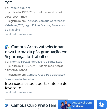
TCC
por
izabella.siqueira
—
publicado
19/01/2017
—
última modificação
26/03/2024 13h09
— registrado em:
inclusão
,
Campus Governador
Valadares
,
TCC
,
cego
,
Kléber Martins
,
Segurança
do Trabalho
Localizado em
Notícias
Campus Arcos vai selecionar
nova turma da pós-graduação em
Segurança do Trabalho
por
Thomás Bertozzi de Oliveira e Sousa Leão
—
publicado
11/01/2024
—
última modificação
05/03/2024 08h06
— registrado em:
Campus Arcos
,
Pós-graduação
,
Segurança do Trabalho
Inscrições estão abertas até 25 de
fevereiro
Localizado em
Notícias
Campus Ouro Preto tem