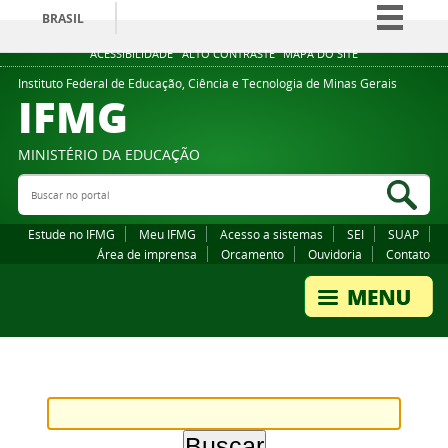
BRASIL
Simplifique!
ACESSIBILIDADE
ALTO CONTRASTE
MAPA DO SITE
Comunica BR
Instituto Federal de Educação, Ciência e Tecnologia de Minas Gerais
IFMG
Participe
Acesso à informação
MINISTÉRIO DA EDUCAÇÃO
Legislação
Buscar no portal
Bus
Canais
Estude no IFMG
Meu IFMG
Acesso a sistemas
SEI
SUAP
Área de imprensa
Orcamento
Ouvidoria
Contato