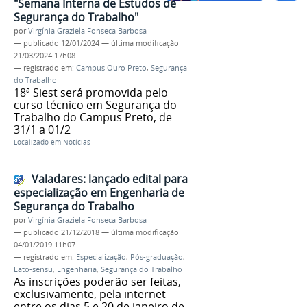
"Semana Interna de Estudos de
Segurança do Trabalho"
por
Virgínia Graziela Fonseca Barbosa
—
publicado
12/01/2024
—
última modificação
21/03/2024 17h08
— registrado em:
Campus Ouro Preto
,
Segurança
do Trabalho
18ª Siest será promovida pelo
curso técnico em Segurança do
Trabalho do Campus Preto, de
31/1 a 01/2
Localizado em
Notícias
Valadares: lançado edital para
especialização em Engenharia de
Segurança do Trabalho
por
Virgínia Graziela Fonseca Barbosa
—
publicado
21/12/2018
—
última modificação
04/01/2019 11h07
— registrado em:
Especialização
,
Pós-graduação
,
Lato-sensu
,
Engenharia
,
Segurança do Trabalho
As inscrições poderão ser feitas,
exclusivamente, pela internet
entre os dias 5 e 20 de janeiro de