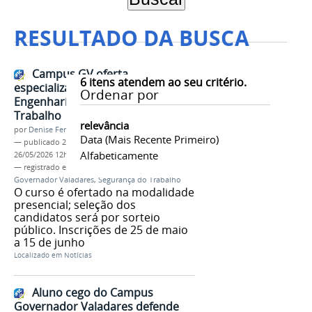
RESULTADO DA BUSCA
Campus GV oferta
6
itens atendem ao seu critério.
especialização gratuita em
Ordenar por
Engenharia de Segurança do
Trabalho
relevância
por
Denise Ferreira dos Santos
Data (mais Recente Primeiro)
—
publicado
25/05/2026
—
última modificação
Alfabeticamente
26/05/2026 12h56
— registrado em:
Especialização
,
Campus
Governador Valadares
,
Segurança do Trabalho
O curso é ofertado na modalidade
presencial; seleção dos
candidatos será por sorteio
público. Inscrições de 25 de maio
a 15 de junho
Localizado em
Notícias
Aluno cego do Campus
Governador Valadares defende