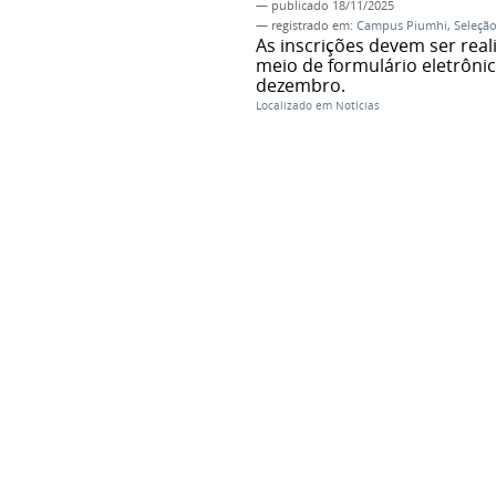
—
publicado
18/11/2025
— registrado em:
Campus Piumhi
,
Seleçã
As inscrições devem ser rea
meio de formulário eletrônic
dezembro.
Localizado em
Notícias