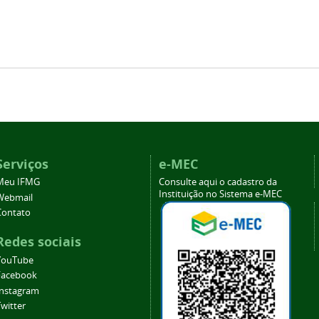
Serviços
e-MEC
Meu IFMG
Consulte aqui o cadastro da
Instituição no Sistema e-MEC
Webmail
Contato
Redes sociais
YouTube
Facebook
Instagram
witter