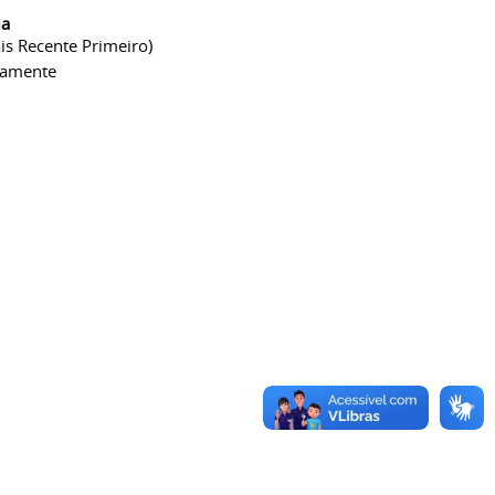
ia
is Recente Primeiro)
camente