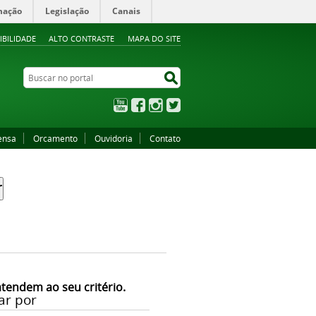
mação
Legislação
Canais
IBILIDADE
ALTO CONTRASTE
MAPA DO SITE
Buscar no portal
Buscar no portal
YouTube
Facebook
Instagram
Twitter
ensa
Orcamento
Ouvidoria
Contato
atendem ao seu critério.
ar por