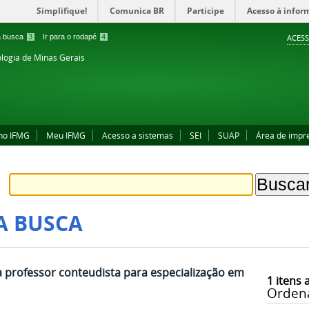
Simplifique!
Comunica BR
Participe
Acesso à infor
 a busca
3
Ir para o rodapé
4
ACESS
ologia de Minas Gerais
no IFMG
Meu IFMG
Acesso a sistemas
SEI
SUAP
Área de impr
A BUSCA
 professor conteudista para especialização em
1
itens 
Orden