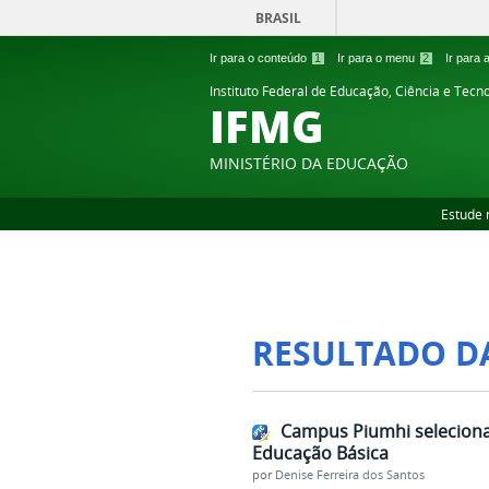
BRASIL
Ir para o conteúdo
1
Ir para o menu
2
Ir para
Instituto Federal de Educação, Ciência e Tecn
IFMG
MINISTÉRIO DA EDUCAÇÃO
Estude 
RESULTADO D
Campus Piumhi seleciona
Educação Básica
por
Denise Ferreira dos Santos