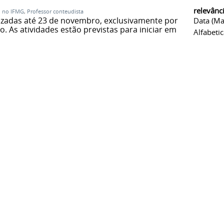
relevânc
o no IFMG
,
Professor conteudista
lizadas até 23 de novembro, exclusivamente por
Data (ma
o. As atividades estão previstas para iniciar em
Alfabeti