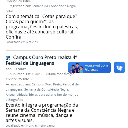
06/03/2024 15h42
— registrado em:
Semana da Consciência Negra
,
cotas
Com a temática "Cotas para que?
Cotas para quem?", as
programações incluem palestras,
oficinas e até concurso cultural.
Confira.
Localizado em
Notícias
Campus Ouro Preto realiza 4º
Festival de Linguagens
por
luis.souza
—
publicado
13/11/2025
—
última modificação
13/11/2025 18h15
— registrado em:
Campus Ouro Preto
,
Festival de
Linguagens
,
Semana da Consciência Negra
,
Ancestralidade, Ideias para adiar o fim do mundo
e Biografias
Evento integra a programação da
Semana da Consciência Negra e
reúne cinema, música, dança e
artes visuais.
Localizado em
Notícias
/
giro_campi