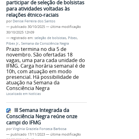
participar de seleção de bolsistas
para atividades voltadas às
relações étnico-raciais
por
Denise Ferreira dos Santos
—
publicado
30/10/2025
—
última modificação
30/10/2025 12h09
— registrado em:
seleção de bolsistas
,
Pibex
,
Pibex Jr.
,
Semana da Consciência Negra
Prazo termina no dia 5 de
novembro. São ofertadas 18
vagas, uma para cada unidade do
IFMG. Carga horária semanal é de
10h, com atuação em modo
presencial. Há possibilidade de
atuação na Semana da
Consciência Negra
Localizado em
Notícias
III Semana Integrada da
Consciência Negra reúne onze
campi do IFMG
por
Virgínia Graziela Fonseca Barbosa
—
publicado
17/11/2023
—
última modificação