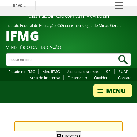
BRASIL
Simplifique!
ACESSIBILIDADE
ALTO CONTRASTE
MAPA DO SITE
Comunica BR
Instituto Federal de Educação, Ciência e Tecnologia de Minas Gerais
IFMG
Participe
Acesso à informação
MINISTÉRIO DA EDUCAÇÃO
Legislação
Buscar no portal
Bus
Canais
Estude no IFMG
Meu IFMG
Acesso a sistemas
SEI
SUAP
Área de imprensa
Orcamento
Ouvidoria
Contato