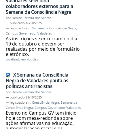
Valadares seleciona
colaboradores externos para a
Semana da Consciência Negra
por
Denise Ferreira dos Santos
—
publicado
16/10/2025
— registrado em:
Semana da Consciência Negra
,
Campus Governador Valadares
As inscrições se encerram no dia
19 de outubro e devem ser
realizadas por meio de formulário
eletrônico.
Localizado em
Notícias
X Semana da Consciência
Negra de Valadares pauta as
políticas antirracistas
por
Denise Ferreira dos Santos
—
publicado
28/10/2025
— registrado em:
Consciência Negra
,
Semana da
Consciência Negra
,
Campus Governador Valadares
Evento no Campus GV tem início
hoje com mesa-redonda sobre
ações afirmativas na educação,
autodeclaração racial e os