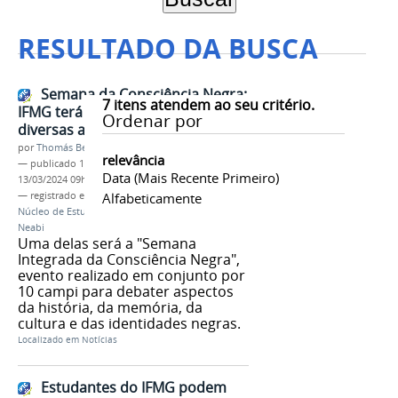
RESULTADO DA BUSCA
Semana da Consciência Negra:
7
itens atendem ao seu critério.
IFMG terá programação com
Ordenar por
diversas atividades
por
Thomás Bertozzi de Oliveira e Sousa Leão
relevância
—
publicado
12/11/2021
—
última modificação
Data (mais Recente Primeiro)
13/03/2024 09h34
— registrado em:
Semana da Consciência Negra
Alfabeticamente
,
Núcleo de Estudos Afro-Brasileiros e Indígenas
,
Neabi
Uma delas será a "Semana
Integrada da Consciência Negra",
evento realizado em conjunto por
10 campi para debater aspectos
da história, da memória, da
cultura e das identidades negras.
Localizado em
Notícias
Estudantes do IFMG podem