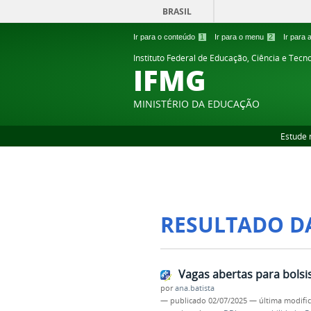
BRASIL
Ir para o conteúdo
1
Ir para o menu
2
Ir para
Instituto Federal de Educação, Ciência e Tecn
IFMG
MINISTÉRIO DA EDUCAÇÃO
Estude 
RESULTADO D
Vagas abertas para bolsi
por
ana.batista
—
publicado
02/07/2025
—
última modifi