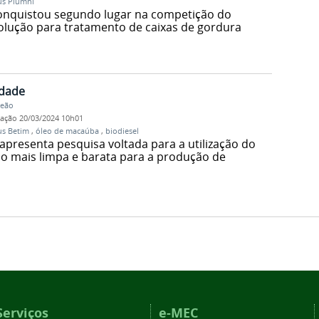
s Piumhi
nquistou segundo lugar na competição do
olução para tratamento de caixas de gordura
idade
Leão
cação
20/03/2024 10h01
s Betim
,
óleo de macaúba
,
biodiesel
presenta pesquisa voltada para a utilização do
 mais limpa e barata para a produção de
Serviços
e-MEC