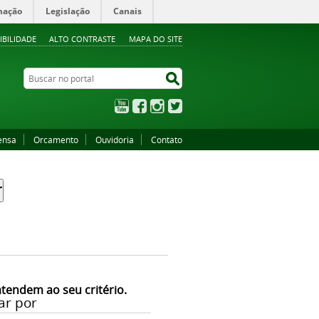
mação
Legislação
Canais
IBILIDADE
ALTO CONTRASTE
MAPA DO SITE
Buscar no portal
Buscar no portal
YouTube
Facebook
Instagram
Twitter
ensa
Orcamento
Ouvidoria
Contato
atendem ao seu critério.
ar por