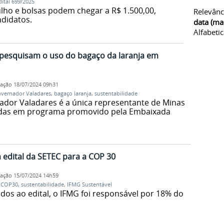
dital 699/2025
julho e bolsas podem chegar a R$ 1.500,00,
Relevânc
ndidatos.
data (ma
Alfabeti
 pesquisam o uso do bagaço da laranja em
cação
18/07/2024 09h31
vernador Valadares
,
bagaço laranja
,
sustentabilidade
dor Valadares é a única representante de Minas
nadas em programa promovido pela Embaixada
m edital da SETEC para a COP 30
cação
15/07/2024 14h59
,
COP30
,
sustentabilidade
,
IFMG Sustentável
dos ao edital, o IFMG foi responsável por 18% do