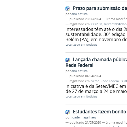
Prazo para submissão de
por
ana.batista
—
publicado
20/06/2024
—
última modifi
— registrado em:
COP 30
,
sustentabilidad
Interessados têm até o dia 
sustentabilidade. 30ª ediçã
Belém (PA), em novembro de
Localizado em
Notícias
Lançada chamada pública 
Rede Federal
por
ana.batista
—
publicado
04/04/2024
— registrado em:
Setec
,
Rede Federal
,
sus
Iniciativa é da Setec/MEC em
de 27 de março a 24 de maio
Localizado em
Notícias
Estudantes fazem bonito 
por
joarle.magalhaes
—
publicado
21/05/2020
—
última modifi