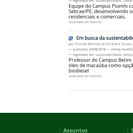
— registrado em:
sustentabilidade
,
Campu
Equipe do Campus Piumhi co
Sebrae/PE, desenvolvendo s
residenciais e comerciais.
Localizado em
Notícias
Em busca da sustentabil
por
Thomás Bertozzi de Oliveira e Sousa 
—
publicado
24/08/2018
—
última modifi
— registrado em:
sustentabilidade
,
Campu
Professor do Campus Betim a
óleo de macaúba como opção
biodiesel
Localizado em
Notícias
Assuntos