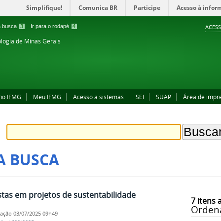
Simplifique!
Comunica BR
Participe
Acesso à infor
 a busca
3
Ir para o rodapé
4
ACESS
ologia de Minas Gerais
no IFMG
Meu IFMG
Acesso a sistemas
SEI
SUAP
Área de impr
A BUSCA
stas em projetos de sustentabilidade
7
itens 
Orden
cação
03/07/2025 09h49