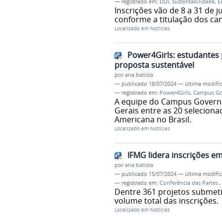
— registrado em:
DDI
,
sustentabilidade
,
E
Inscrições vão de 8 a 31 de 
conforme a titulação dos ca
Localizado em
Notícias
Power4Girls: estudantes
proposta sustentável
por
ana.batista
—
publicado
18/07/2024
—
última modifi
— registrado em:
Power4Girls
,
Campus Go
A equipe do Campus Governa
Gerais entre as 20 selecio
Americana no Brasil.
Localizado em
Notícias
IFMG lidera inscrições e
por
ana.batista
—
publicado
15/07/2024
—
última modifi
— registrado em:
Conferência das Partes
Dentre 361 projetos submeti
volume total das inscrições.
Localizado em
Notícias