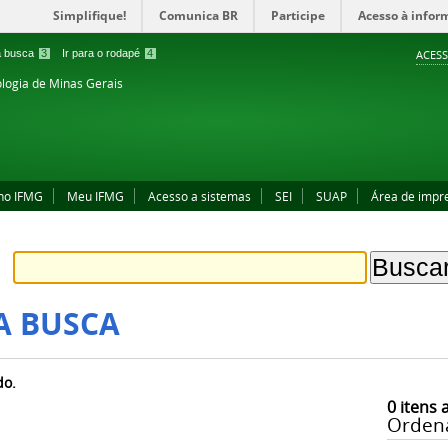
Simplifique!
Comunica BR
Participe
Acesso à infor
 a busca
3
Ir para o rodapé
4
ACESS
ologia de Minas Gerais
no IFMG
Meu IFMG
Acesso a sistemas
SEI
SUAP
Área de impr
A BUSCA
do.
0
itens 
Orden