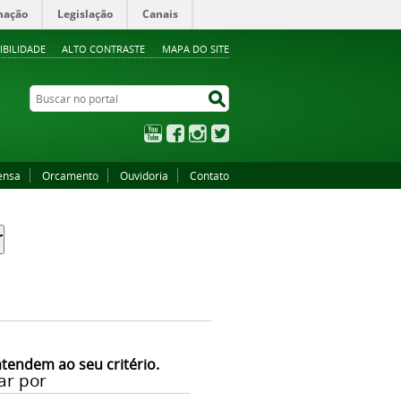
mação
Legislação
Canais
IBILIDADE
ALTO CONTRASTE
MAPA DO SITE
Buscar no portal
Buscar no portal
YouTube
Facebook
Instagram
Twitter
ensa
Orcamento
Ouvidoria
Contato
atendem ao seu critério.
ar por