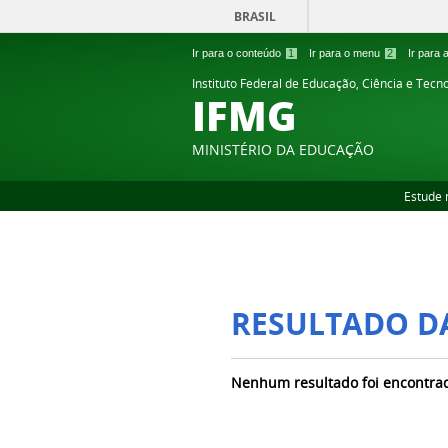
BRASIL
Ir para o conteúdo
1
Ir para o menu
2
Ir para
Instituto Federal de Educação, Ciência e Tecn
IFMG
MINISTÉRIO DA EDUCAÇÃO
Estude 
RESULTADO D
Nenhum resultado foi encontra