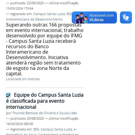
—
publicado
22/09/2020
—
última modificação
15/03/2024 17h54
— registrado em:
Campus Santa Luzia
,
BID
,
Banco
Interamericano de Desenvolvimento
Superando outras 166 propostas
em evento internacional, trabalho
desenvolvido por equipe do IFMG
- Campus Santa Luzia receberá
recursos do Banco
Interamericano de
Desenvolvimento. Iniciativa
atenderá região sem tratamento
de esgoto na zona Norte da
capital.
Localizado em
Notícias
Equipe do Campus Santa Luzia
é classificada para evento
internacional
por
Thomás Bertozzi de Oliveira e Sousa Leão
—
publicado
20/08/2020
—
última modificação
16/03/2024 08h30
— registrado em:
BID
,
Campus Santa Luzia
,
e-
Hackathon en Agua, Saneamiento e Higiene en