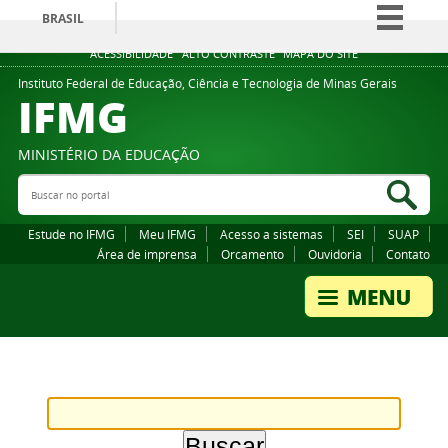
BRASIL
Simplifique!
ACESSIBILIDADE
ALTO CONTRASTE
MAPA DO SITE
Comunica BR
Instituto Federal de Educação, Ciência e Tecnologia de Minas Gerais
IFMG
Participe
Acesso à informação
MINISTÉRIO DA EDUCAÇÃO
Legislação
Buscar no portal
Bus
Canais
Estude no IFMG
Meu IFMG
Acesso a sistemas
SEI
SUAP
Área de imprensa
Orcamento
Ouvidoria
Contato