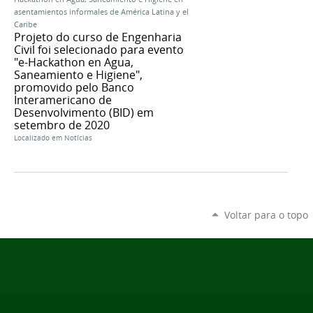
asentamientos informales de América Latina y el
Caribe
Projeto do curso de Engenharia
Civil foi selecionado para evento
"e-Hackathon en Agua,
Saneamiento e Higiene",
promovido pelo Banco
Interamericano de
Desenvolvimento (BID) em
setembro de 2020
Localizado em
Notícias
Voltar para o topo