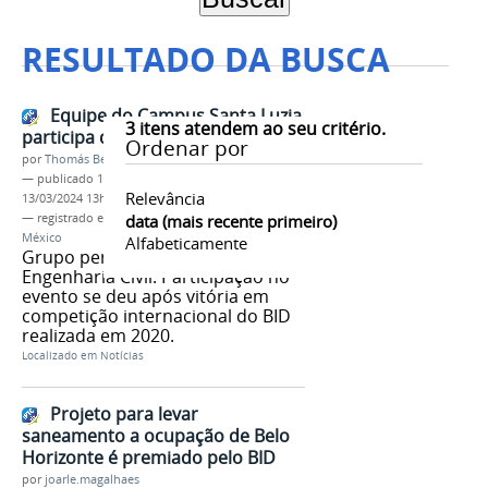
RESULTADO DA BUSCA
Equipe do Campus Santa Luzia
3
itens atendem ao seu critério.
participa de bootcamp no México
Ordenar por
por
Thomás Bertozzi de Oliveira e Sousa Leão
—
publicado
15/07/2021
—
última modificação
Relevância
13/03/2024 13h11
— registrado em:
BID
data (mais recente primeiro)
,
Campus Santa Luzia
,
México
Alfabeticamente
Grupo pertence ao curso de
Engenharia Civil. Participação no
evento se deu após vitória em
competição internacional do BID
realizada em 2020.
Localizado em
Notícias
Projeto para levar
saneamento a ocupação de Belo
Horizonte é premiado pelo BID
por
joarle.magalhaes