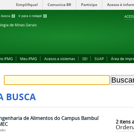
Simplifique!
Comunica BR
Participe
Acesso à infor
 a busca
3
Ir para o rodapé
4
ACESS
ologia de Minas Gerais
no IFMG
Meu IFMG
Acesso a sistemas
SEI
SUAP
Área de impr
A BUSCA
Engenharia de Alimentos do Campus Bambuí
2
itens 
 MEC
Orden
Leão