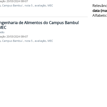
cação
20/03/2024 08h07
Relevânc
s
,
Campus Bambuí
,
nota 5
,
avaliação
,
MEC
data (ma
Alfabeti
Engenharia de Alimentos do Campus Bambuí
 MEC
Leão
cação
20/03/2024 08h07
s
,
Campus Bambuí
,
nota 5
,
avaliação
,
MEC