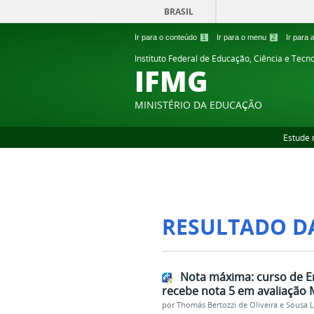
BRASIL
Ir para o conteúdo
1
Ir para o menu
2
Ir para
Instituto Federal de Educação, Ciência e Tecn
IFMG
MINISTÉRIO DA EDUCAÇÃO
Estude 
RESULTADO D
Nota máxima: curso de 
recebe nota 5 em avaliação
por
Thomás Bertozzi de Oliveira e Sousa 