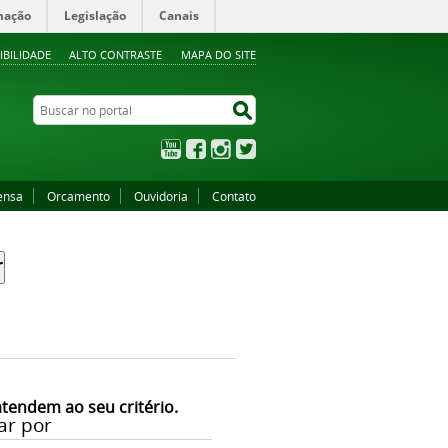
mação
Legislação
Canais
IBILIDADE
ALTO CONTRASTE
MAPA DO SITE
Buscar no portal
Buscar no portal
YouTube
Facebook
Instagram
Twitter
ensa
Orcamento
Ouvidoria
Contato
atendem ao seu critério.
ar por