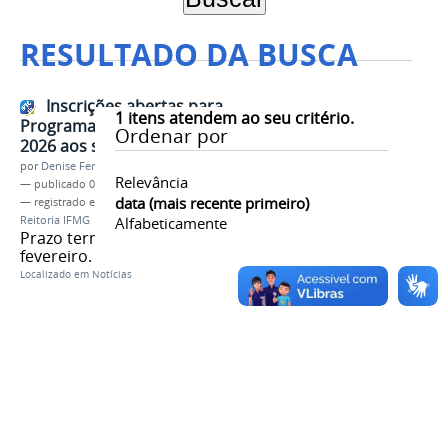
RESULTADO DA BUSCA
Inscrições abertas para
1
itens atendem ao seu critério.
Programa de Apoio Financeiro
Ordenar por
2026 aos servidores da Reitoria
por
Denise Ferreira dos Santos
Relevância
—
publicado
05/02/2026
data (mais recente primeiro)
— registrado em:
Apoio Financeiro
,
Servidores
,
Reitoria IFMG
Alfabeticamente
Prazo termina no dia 20 de
fevereiro.
Localizado em
Notícias