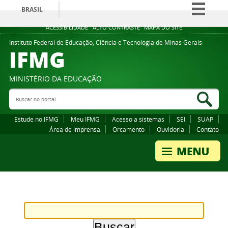
BRASIL
Simplifique!
ACESSIBILIDADE
ALTO CONTRASTE
MAPA DO SITE
Comunica BR
Instituto Federal de Educação, Ciência e Tecnologia de Minas Gerais
IFMG
Participe
Acesso à informação
MINISTÉRIO DA EDUCAÇÃO
Legislação
Buscar no portal
Bus
Canais
Estude no IFMG
Meu IFMG
Acesso a sistemas
SEI
SUAP
Área de imprensa
Orcamento
Ouvidoria
Contato