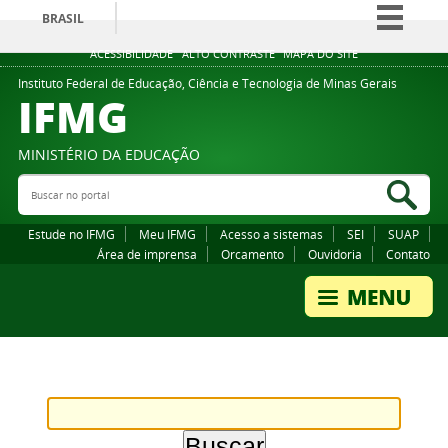
BRASIL
Simplifique!
ACESSIBILIDADE
ALTO CONTRASTE
MAPA DO SITE
Comunica BR
Instituto Federal de Educação, Ciência e Tecnologia de Minas Gerais
IFMG
Participe
Acesso à informação
MINISTÉRIO DA EDUCAÇÃO
Legislação
Buscar no portal
Bus
Canais
Estude no IFMG
Meu IFMG
Acesso a sistemas
SEI
SUAP
Área de imprensa
Orcamento
Ouvidoria
Contato