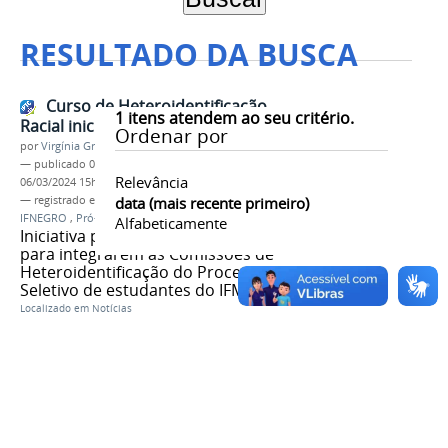
RESULTADO DA BUSCA
Curso de Heteroidentificação
1
itens atendem ao seu critério.
Racial inicia inscrições
Ordenar por
por
Virgínia Graziela Fonseca Barbosa
—
publicado
02/11/2023
—
última modificação
Relevância
06/03/2024 15h55
— registrado em:
Heteroidentificação
data (mais recente primeiro)
,
coletivo
IFNEGRO
,
Pró-reitoria de Ensino
,
Proen
Alfabeticamente
Iniciativa prepara os participantes
para integrarem as Comissões de
Heteroidentificação do Processo
Seletivo de estudantes do IFMG
Localizado em
Notícias