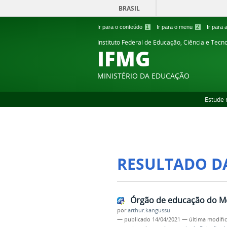
BRASIL
Ir para o conteúdo
1
Ir para o menu
2
Ir para
Instituto Federal de Educação, Ciência e Tecn
IFMG
MINISTÉRIO DA EDUCAÇÃO
Estude 
RESULTADO D
Órgão de educação do Méx
por
arthur.kangussu
—
publicado
14/04/2021
—
última modifi