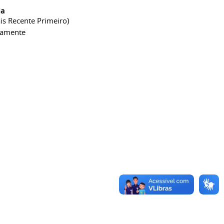
ia
is Recente Primeiro)
camente