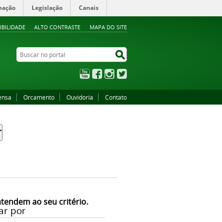
mação
Legislação
Canais
IBILIDADE
ALTO CONTRASTE
MAPA DO SITE
Buscar no portal
Buscar no portal
YouTube
Facebook
Instagram
Twitter
ensa
Orcamento
Ouvidoria
Contato
atendem ao seu critério.
ar por