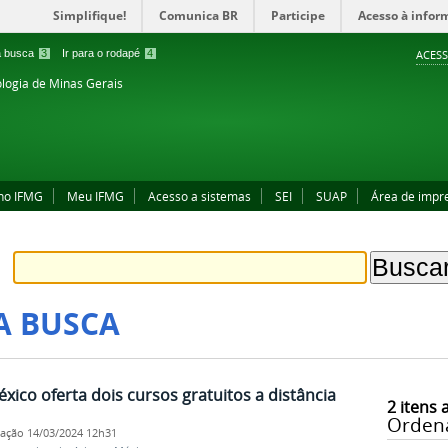
Simplifique!
Comunica BR
Participe
Acesso à infor
 a busca
3
Ir para o rodapé
4
ACESS
ologia de Minas Gerais
no IFMG
Meu IFMG
Acesso a sistemas
SEI
SUAP
Área de impr
A BUSCA
ico oferta dois cursos gratuitos a distância
2
itens 
Orden
cação
14/03/2024 12h31