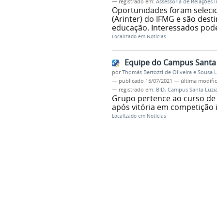
— registrado em:
Assessoria de Relações I
Oportunidades foram selecio
(Arinter) do IFMG e são dest
educação. Interessados podem 
Localizado em
Notícias
Equipe do Campus Santa 
por
Thomás Bertozzi de Oliveira e Sousa 
—
publicado
15/07/2021
—
última modifi
— registrado em:
BID
,
Campus Santa Luzi
Grupo pertence ao curso de E
após vitória em competição i
Localizado em
Notícias