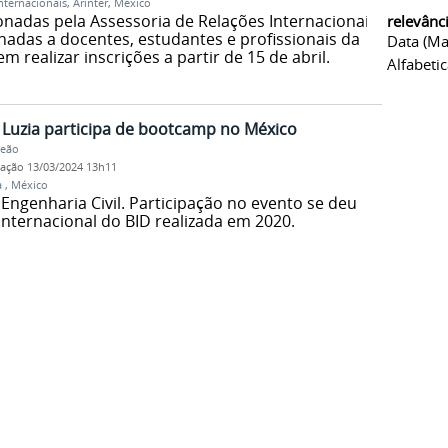
nternacionais
,
Arinter
,
México
nadas pela Assessoria de Relações Internacionais
relevânc
inadas a docentes, estudantes e profissionais da
Data (ma
realizar inscrições a partir de 15 de abril.
Alfabeti
Luzia participa de bootcamp no México
Leão
cação
13/03/2024 13h11
a
,
México
ngenharia Civil. Participação no evento se deu
nternacional do BID realizada em 2020.