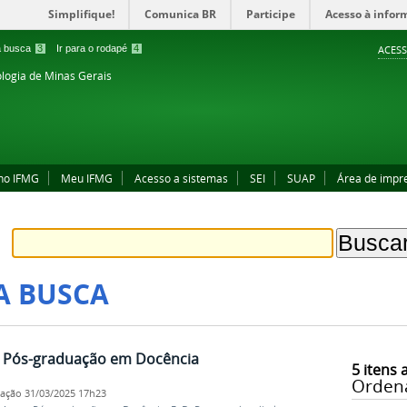
Simplifique!
Comunica BR
Participe
Acesso à infor
 a busca
3
Ir para o rodapé
4
ACESS
ologia de Minas Gerais
no IFMG
Meu IFMG
Acesso a sistemas
SEI
SUAP
Área de impr
A BUSCA
 a Pós-graduação em Docência
5
itens 
Orden
cação
31/03/2025 17h23