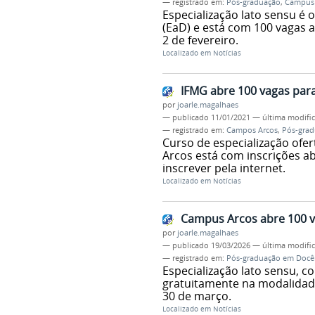
— registrado em:
Pós-graduação
,
Campus 
Especialização lato sensu é 
(EaD) e está com 100 vagas a
2 de fevereiro.
Localizado em
Notícias
IFMG abre 100 vagas par
por
joarle.magalhaes
—
publicado
11/01/2021
—
última modifi
— registrado em:
Campos Arcos
,
Pós-grad
Curso de especialização ofe
Arcos está com inscrições ab
inscrever pela internet.
Localizado em
Notícias
Campus Arcos abre 100 
por
joarle.magalhaes
—
publicado
19/03/2026
—
última modifi
— registrado em:
Pós-graduação em Docê
Especialização lato sensu, c
gratuitamente na modalidade 
30 de março.
Localizado em
Notícias