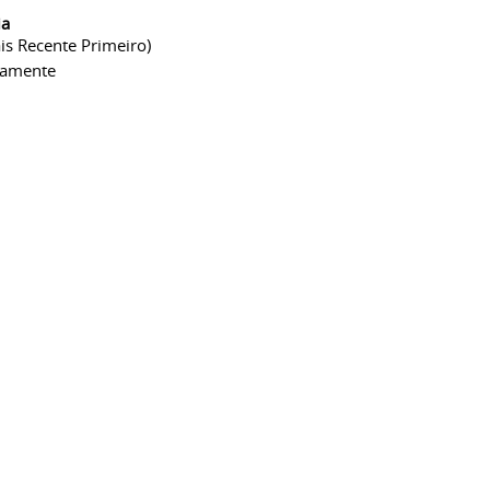
ia
is Recente Primeiro)
camente