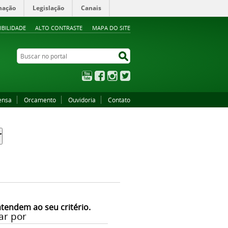
mação
Legislação
Canais
IBILIDADE
ALTO CONTRASTE
MAPA DO SITE
Buscar no portal
Buscar no portal
YouTube
Facebook
Instagram
Twitter
ensa
Orcamento
Ouvidoria
Contato
atendem ao seu critério.
ar por