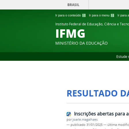
BRASIL
Ir para o conteúdo
1
Ir para o menu
2
Ir para
Instituto Federal de Educação, Ciência e Tecn
IFMG
MINISTÉRIO DA EDUCAÇÃO
Estude 
RESULTADO D
Inscrições abertas para
por
joarle.magalhaes
—
publicado
31/01/2025
—
última modifi