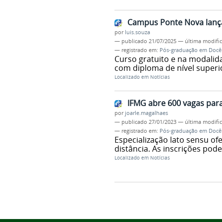
Campus Ponte Nova lanç
por
luis.souza
—
publicado
21/07/2025
—
última modifi
— registrado em:
Pós-graduação em Docê
Curso gratuito e na modalida
com diploma de nível superi
Localizado em
Notícias
IFMG abre 600 vagas par
por
joarle.magalhaes
—
publicado
27/01/2023
—
última modifi
— registrado em:
Pós-graduação em Docê
Especialização lato sensu of
distância. As inscrições pode
Localizado em
Notícias