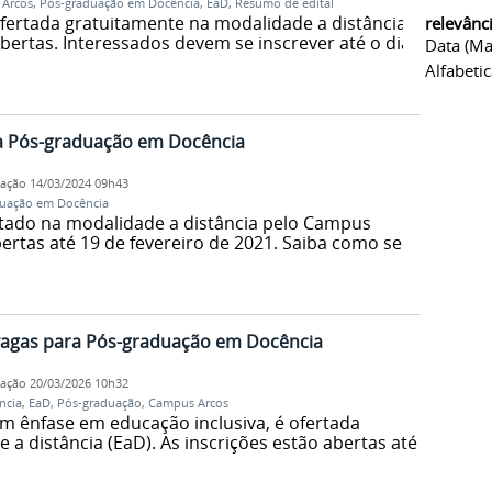
Arcos
,
Pós-graduação em Docência
,
EaD
,
Resumo de edital
ofertada gratuitamente na modalidade a distância
relevânc
bertas. Interessados devem se inscrever até o dia
Data (ma
Alfabeti
a Pós-graduação em Docência
cação
14/03/2024 09h43
uação em Docência
rtado na modalidade a distância pelo Campus
ertas até 19 de fevereiro de 2021. Saiba como se
vagas para Pós-graduação em Docência
cação
20/03/2026 10h32
ncia
,
EaD
,
Pós-graduação
,
Campus Arcos
om ênfase em educação inclusiva, é ofertada
a distância (EaD). As inscrições estão abertas até