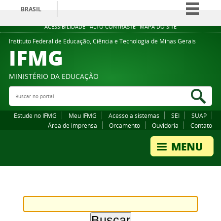
BRASIL
Simplifique!
ACESSIBILIDADE
ALTO CONTRASTE
MAPA DO SITE
Comunica BR
Instituto Federal de Educação, Ciência e Tecnologia de Minas Gerais
IFMG
Participe
Acesso à informação
MINISTÉRIO DA EDUCAÇÃO
Legislação
Buscar no portal
Bus
Canais
Estude no IFMG
Meu IFMG
Acesso a sistemas
SEI
SUAP
Área de imprensa
Orcamento
Ouvidoria
Contato