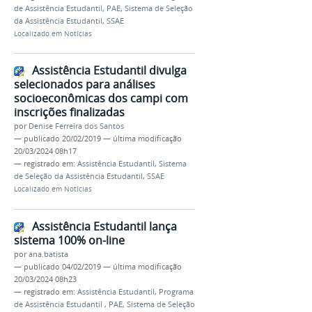
de Assistência Estudantil
,
PAE
,
Sistema de Seleção
da Assistência Estudantil
,
SSAE
Localizado em
Notícias
Assistência Estudantil divulga
selecionados para análises
socioeconômicas dos campi com
inscrições finalizadas
por
Denise Ferreira dos Santos
—
publicado
20/02/2019
—
última modificação
20/03/2024 08h17
— registrado em:
Assistência Estudantil
,
Sistema
de Seleção da Assistência Estudantil
,
SSAE
Localizado em
Notícias
Assistência Estudantil lança
sistema 100% on-line
por
ana.batista
—
publicado
04/02/2019
—
última modificação
20/03/2024 08h23
— registrado em:
Assistência Estudantil
,
Programa
de Assistência Estudantil
,
PAE
,
Sistema de Seleção