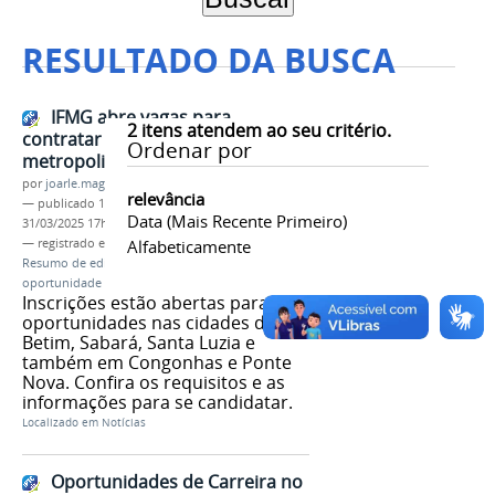
RESULTADO DA BUSCA
IFMG abre vagas para
2
itens atendem ao seu critério.
contratar professores na região
Ordenar por
metropolitana de BH
por
joarle.magalhaes
relevância
—
publicado
18/03/2025
—
última modificação
Data (mais Recente Primeiro)
31/03/2025 17h43
— registrado em:
Professor visitante
Alfabeticamente
,
Vagas
,
Resumo de edital
,
seleção de professor
,
carreira
,
oportunidade
Inscrições estão abertas para sete
oportunidades nas cidades de
Betim, Sabará, Santa Luzia e
também em Congonhas e Ponte
Nova. Confira os requisitos e as
informações para se candidatar.
Localizado em
Notícias
Oportunidades de Carreira no