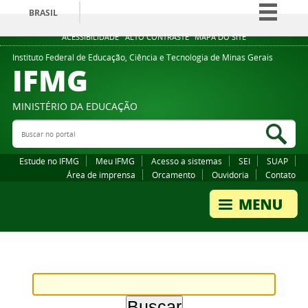
BRASIL
Simplifique!
ACESSIBILIDADE
ALTO CONTRASTE
MAPA DO SITE
Comunica BR
Instituto Federal de Educação, Ciência e Tecnologia de Minas Gerais
IFMG
Participe
Acesso à informação
MINISTÉRIO DA EDUCAÇÃO
Legislação
Buscar no portal
Bus
Canais
Estude no IFMG
Meu IFMG
Acesso a sistemas
SEI
SUAP
Área de imprensa
Orcamento
Ouvidoria
Contato