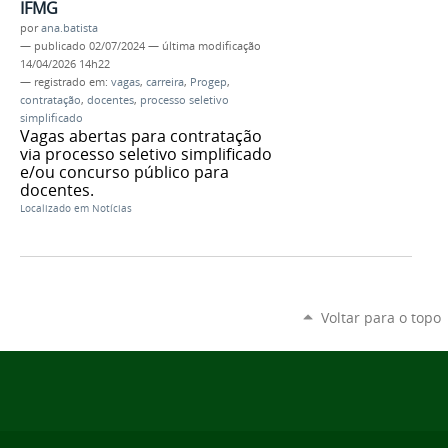
IFMG
por
ana.batista
—
publicado
02/07/2024
—
última modificação
14/04/2026 14h22
— registrado em:
vagas
,
carreira
,
Progep
,
contratação
,
docentes
,
processo seletivo
simplificado
Vagas abertas para contratação
via processo seletivo simplificado
e/ou concurso público para
docentes.
Localizado em
Notícias
Voltar para o topo