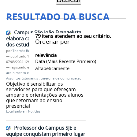
RESULTADO DA BUSCA
Campus São João Evangelista
79
itens atendem ao seu critério.
elabora cartilha para acolhimento
Ordenar por
dos estudantes
por
Thomás Bertozzi de Oliveira e Sousa Leão
relevância
—
publicado
13/04/2022
—
última modificação
Data (mais Recente Primeiro)
07/03/2024 12h26
— registrado em:
Campus São João Evangelista
Alfabeticamente
,
acolhimento emocional
,
Coordenadoria de
Assuntos Estudantis
,
Diretoria de Comunicação
Objetivo é sensibilizar os
servidores para que ofereçam
amparo e orientações aos alunos
que retornam ao ensino
presencial
Localizado em
Notícias
Professor do Campus SJE e
equipe conquistam primeiro lugar