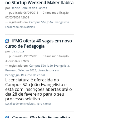
no Startup Weekend Maker Itabira
por
Denise Ferreira dos Santos
—
publicado
06/04/2018
—
última modificação
07/03/2024 12h08
— registrado em:
Campus São João Evangelista
Localizado em
Notícias
IFMG oferta 40 vagas em novo
curso de Pedagogia
por
luis.souza
—
publicado
19/02/2025
—
última modificação
31/03/2025 17h30
— registrado em:
Campus São João Evangelista
,
Processo Seletivo 2025
,
Licenciatura em
Pedagogia
,
Resumo de edital
Licenciatura é oferecida no
Campus São João Evangelista e
está com inscrições abertas até o
dia 28 de fevereiro para o seu
processo seletivo.
Localizado em
Notícias
/
giro_campi
Campus São João Evangelista