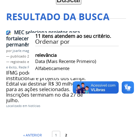
RESULTADO DA BUSCA
MEC seleciona projetos para
11
itens atendem ao seu critério.
fortalecer ações de acesso,
Ordenar por
permanência e êxito estudantil
por
joarle.magalhaes
relevância
—
publicado
22/07/2026
Data (mais Recente Primeiro)
— registrado em:
Setec/MEC
,
Acesso, permanência
e êxito
,
Rede Federal
Alfabeticamente
,
MEC
,
Extensão
IFMG pode submeter proposta
institucional e projetos dos campi.
Edital vai destinar R$ 30 milhões
para as ações selecionadas.
Inscrições terminam no dia 27 de
julho.
Localizado em
Notícias
« ANTERIOR
1
2