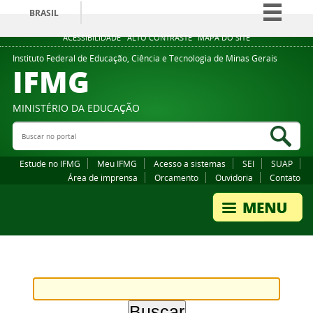
BRASIL
Simplifique!
ACESSIBILIDADE
ALTO CONTRASTE
MAPA DO SITE
Comunica BR
Instituto Federal de Educação, Ciência e Tecnologia de Minas Gerais
IFMG
Participe
Acesso à informação
MINISTÉRIO DA EDUCAÇÃO
Legislação
Buscar no portal
Bus
Canais
Estude no IFMG
Meu IFMG
Acesso a sistemas
SEI
SUAP
Área de imprensa
Orcamento
Ouvidoria
Contato